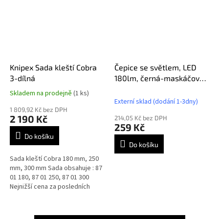
Knipex Sada kleští Cobra
Čepice se světlem, LED
3-dílná
180lm, černá-maskáčová,
81-632
Skladem na prodejně
(1 ks)
Průměrné
Externí sklad (dodání 1-3dny)
hodnocení
1 809,92 Kč bez DPH
produktu
2 190 Kč
214,05 Kč bez DPH
je
259 Kč
5,0
Do košíku
z
Do košíku
5
Sada kleští Cobra 180 mm, 250
hvězdiček.
mm, 300 mm Sada obsahuje : 87
01 180, 87 01 250, 87 01 300
Nejnižší cena za posledních
30dní: 2.190,-