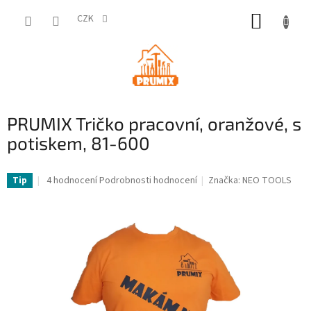
Přejít
NÁKUP
na
CZK
obsah
KOŠÍK
PRUMIX Tričko pracovní, oranžové, s
potiskem, 81-600
Průměrné
4 hodnocení
Podrobnosti hodnocení
Značka:
NEO TOOLS
Tip
hodnocení
produktu
je
4,0
z
5
hvězdiček.