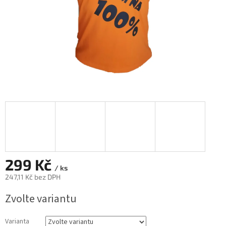
299 Kč
/ ks
247,11 Kč bez DPH
Měrná
Zvolte variantu
cena:
Varianta