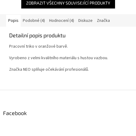
ZOBRAZIT VŠECHNY SOUVISEJÍCÍ PRODUKTY
Popis
Podobné (4)
Hodnocení (4)
Diskuze
Značka
Detailní popis produktu
Pracovní triko v oranžové barvě.
Vyrobeno z velmi kvalitního materiálu s hustou vazbou.
Značka NEO splňuje očekávání profesionálů.
Z
á
p
a
Facebook
t
í