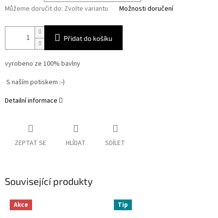
Můžeme doručit do:
Zvolte variantu
Možnosti doručení
Přidat do košíku
vyrobeno ze 100% bavlny
S naším potiskem :-)
Detailní informace
ZEPTAT SE
HLÍDAT
SDÍLET
Související produkty
Akce
Tip