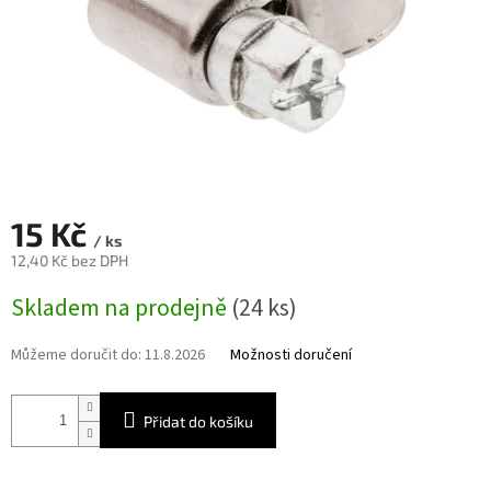
15 Kč
/ ks
12,40 Kč bez DPH
Měrná
Skladem na prodejně
(24 ks)
cena:
Můžeme doručit do:
11.8.2026
Možnosti doručení
Přidat do košíku