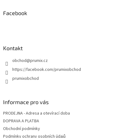
p
a
Facebook
t
í
Kontakt
obchod
@
prumix.cz
https://facebook.com/prumixobchod
prumixobchod
Informace pro vás
PRODEJNA - Adresa a otevírací doba
DOPRAVA A PLATBA
Obchodní podmínky
Podmínky ochrany osobních údajů