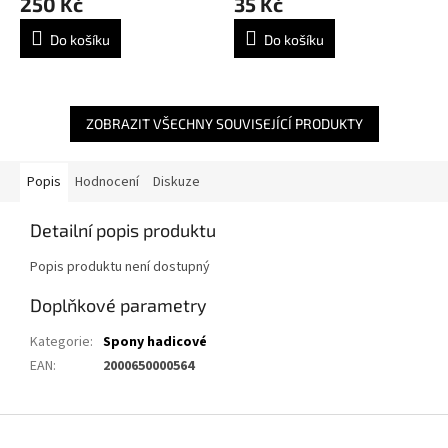
250 Kč
35 Kč
Do košíku
Do košíku
ZOBRAZIT VŠECHNY SOUVISEJÍCÍ PRODUKTY
Popis
Hodnocení
Diskuze
Detailní popis produktu
Popis produktu není dostupný
Doplňkové parametry
Kategorie
:
Spony hadicové
EAN
:
2000650000564
Z
á