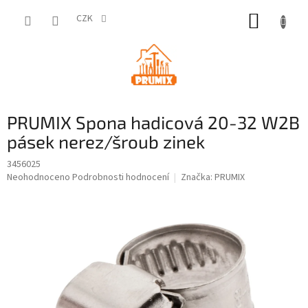
Přejít
NÁKUP
na
CZK
obsah
KOŠÍK
PRUMIX Spona hadicová 20-32 W2B
pásek nerez/šroub zinek
3456025
Průměrné
Neohodnoceno
Podrobnosti hodnocení
Značka:
PRUMIX
hodnocení
produktu
je
0,0
z
5
hvězdiček.