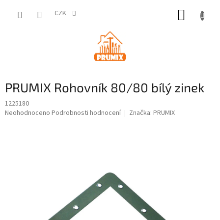
Přejít
NÁKUP
na
CZK
obsah
KOŠÍK
PRUMIX Rohovník 80/80 bílý zinek
1225180
Průměrné
Neohodnoceno
Podrobnosti hodnocení
Značka:
PRUMIX
hodnocení
produktu
je
0,0
z
5
hvězdiček.