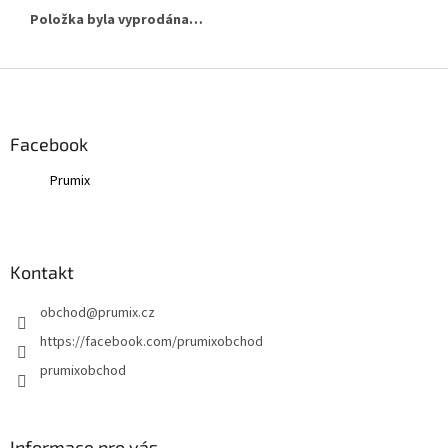
Položka byla vyprodána…
Z
á
p
a
Facebook
t
Prumix
í
Kontakt
obchod
@
prumix.cz
https://facebook.com/prumixobchod
prumixobchod
Informace pro vás