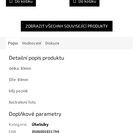
Do košíku
Do košíku
ZOBRAZIT VŠECHNY SOUVISEJÍCÍ PRODUKTY
Popis
Hodnocení
Diskuze
Detailní popis produktu
délka: 80mm
šíře: 80mm
bílý pozink
Ilustrativní foto
Doplňkové parametry
Kategorie
:
Úhelníky
EAN
:
8586003831794