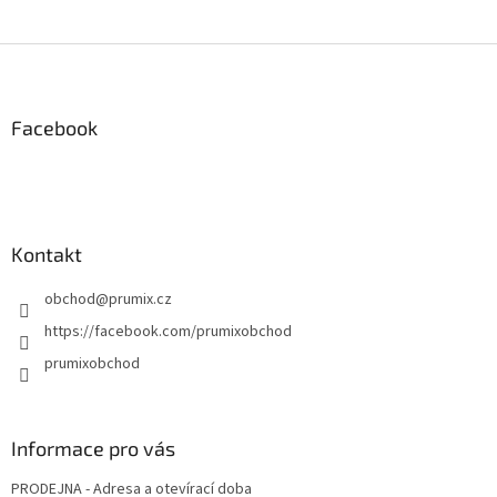
Z
á
p
a
Facebook
t
í
Kontakt
obchod
@
prumix.cz
https://facebook.com/prumixobchod
prumixobchod
Informace pro vás
PRODEJNA - Adresa a otevírací doba