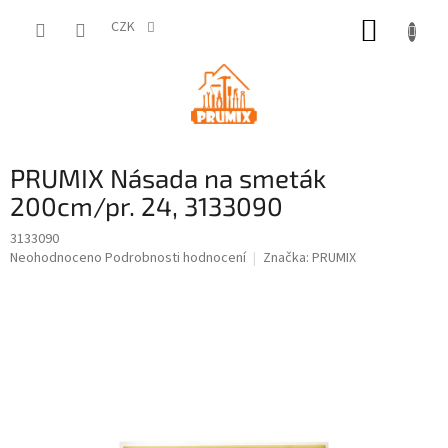
Přejít
NÁKUP
na
CZK
obsah
KOŠÍK
PRUMIX Násada na smeták
200cm/pr. 24, 3133090
3133090
Průměrné
Neohodnoceno
Podrobnosti hodnocení
Značka:
PRUMIX
hodnocení
produktu
je
0,0
z
5
hvězdiček.