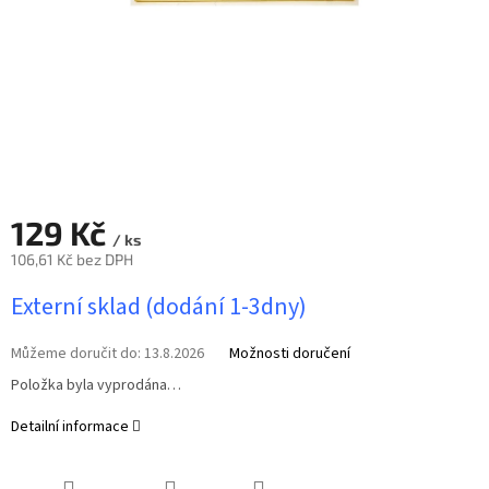
129 Kč
/ ks
106,61 Kč bez DPH
Měrná
Externí sklad (dodání 1-3dny)
cena:
Můžeme doručit do:
13.8.2026
Možnosti doručení
Položka byla vyprodána…
Detailní informace