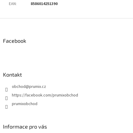
EAN
:
8586014251390
Z
á
p
a
Facebook
t
í
Kontakt
obchod
@
prumix.cz
https://facebook.com/prumixobchod
prumixobchod
Informace pro vás