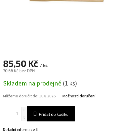
85,50 Kč
/ ks
70,66 Kč bez DPH
Měrná
Skladem na prodejně
(1 ks)
cena:
Můžeme doručit do:
10.8.2026
Možnosti doručení
Přidat do košíku
Detailní informace