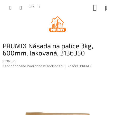
Přejít
NÁKUP
na
CZK
obsah
KOŠÍK
PRUMIX Násada na palice 3kg,
600mm, lakovaná, 3136350
3136350
Průměrné
Neohodnoceno
Podrobnosti hodnocení
Značka:
PRUMIX
hodnocení
produktu
je
0,0
z
5
hvězdiček.