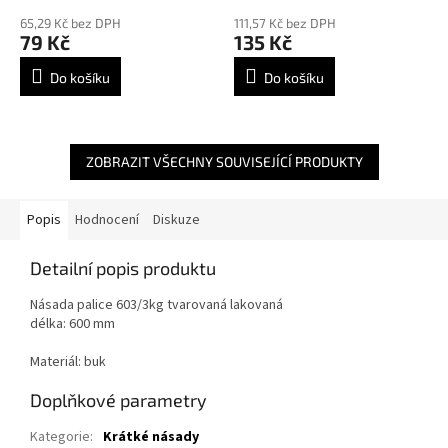
65,29 Kč bez DPH
111,57 Kč bez DPH
79 Kč
135 Kč
Do košíku
Do košíku
ZOBRAZIT VŠECHNY SOUVISEJÍCÍ PRODUKTY
Popis
Hodnocení
Diskuze
Detailní popis produktu
Násada palice 603/3kg tvarovaná lakovaná
délka: 600 mm
Materiál: buk
Doplňkové parametry
Kategorie
:
Krátké násady