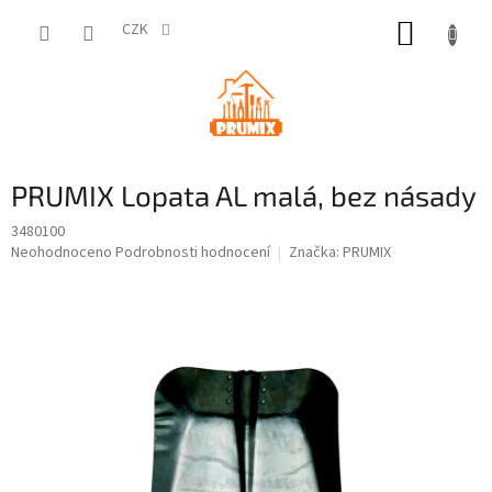
Přejít
NÁKUP
na
CZK
obsah
KOŠÍK
PRUMIX Lopata AL malá, bez násady
3480100
Průměrné
Neohodnoceno
Podrobnosti hodnocení
Značka:
PRUMIX
hodnocení
produktu
je
0,0
z
5
hvězdiček.