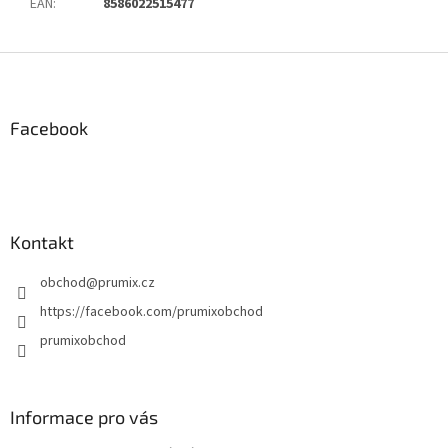
EAN
:
8586022515477
Z
á
p
a
Facebook
t
í
Kontakt
obchod
@
prumix.cz
https://facebook.com/prumixobchod
prumixobchod
Informace pro vás