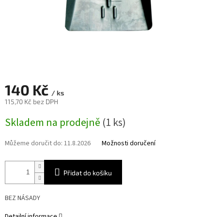
140 Kč
/ ks
115,70 Kč bez DPH
Měrná
Skladem na prodejně
(1 ks)
cena:
Můžeme doručit do:
11.8.2026
Možnosti doručení
Přidat do košíku
BEZ NÁSADY
Detailní informace