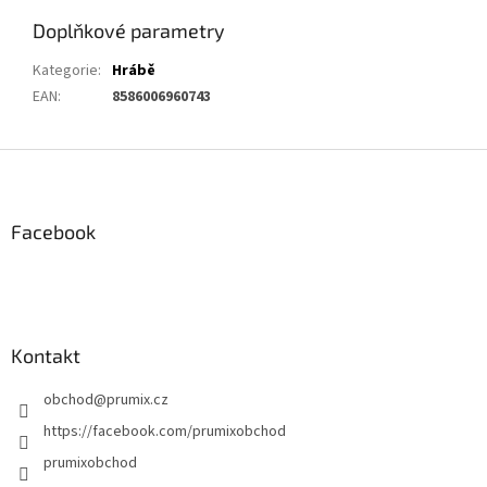
Doplňkové parametry
Kategorie
:
Hrábě
EAN
:
8586006960743
Z
á
p
a
Facebook
t
í
Kontakt
obchod
@
prumix.cz
https://facebook.com/prumixobchod
prumixobchod