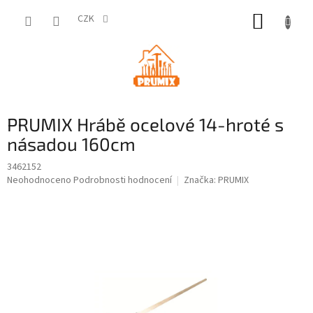
Přejít
NÁKUP
na
CZK
obsah
KOŠÍK
PRUMIX Hrábě ocelové 14-hroté s
násadou 160cm
3462152
Průměrné
Neohodnoceno
Podrobnosti hodnocení
Značka:
PRUMIX
hodnocení
produktu
je
0,0
z
5
hvězdiček.