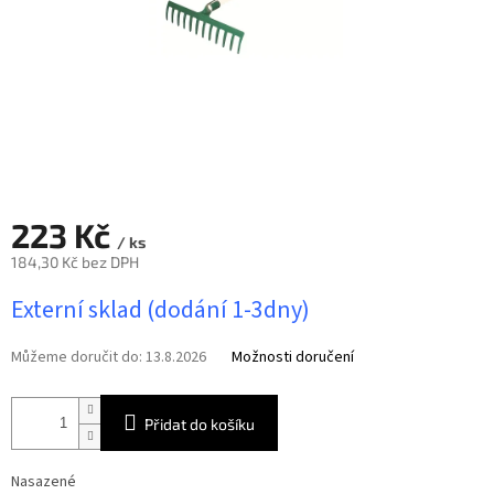
223 Kč
/ ks
184,30 Kč bez DPH
Měrná
Externí sklad (dodání 1-3dny)
cena:
Můžeme doručit do:
13.8.2026
Možnosti doručení
Přidat do košíku
Nasazené