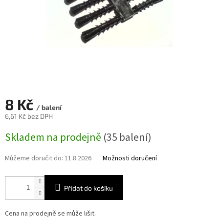
8 Kč
/ balení
6,61 Kč bez DPH
Měrná
Skladem na prodejně
(35 balení)
cena:
Můžeme doručit do:
11.8.2026
Možnosti doručení
Přidat do košíku
Cena na prodejně se může lišit.