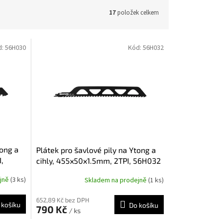
17
položek celkem
d:
56H030
Kód:
56H032
tong a
Plátek pro šavlové pily na Ytong a
I,
cihly, 455x50x1.5mm, 2TPI, 56H032
ejně
(3 ks)
Skladem na prodejně
(1 ks)
652,89 Kč bez DPH
 košíku
Do košíku
790 Kč
/ ks