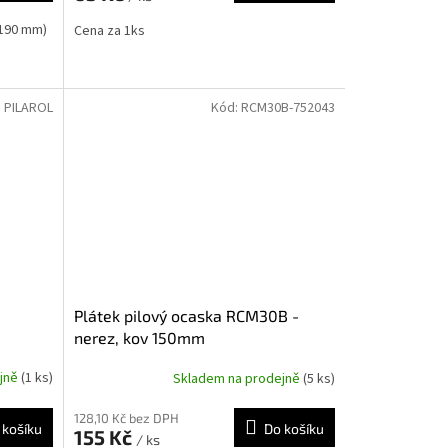
 190 mm)
Cena za 1ks
:
PILAROL
Kód:
RCM30B-752043
Plátek pilový ocaska RCM30B -
nerez, kov 150mm
ejně
(1 ks)
Skladem na prodejně
(5 ks)
128,10 Kč bez DPH
 košíku
Do košíku
155 Kč
/ ks