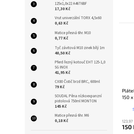
125x1,0x22 A46T6BF
17,30 Kč
Vrut univerzální TORX 4,5x60
0,63 Kč
Matice přesná 6hr. M10
0,77 Kč
Tyč závitová M10 zinek bílý 1m
40,50 Kč
Pferd řezný kotouč EHT 125-1,0
SG INOX
41,95 Kč
CX80 Čistič brzd BRC, 600ml
79 Kč
Pláte
SOUDAL Pěna nízkoexpanzní
150 x
pistolová 750ml MONTON
145 Kč
Matice přesná 6hr. M6
0,18 Kč
123,97
150