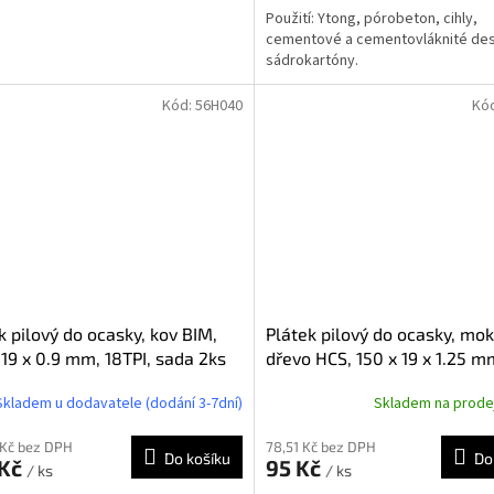
Použití: Ytong, pórobeton, cihly,
cementové a cementovláknité des
sádrokartóny.
Kód:
56H040
Kó
k pilový do ocasky, kov BIM,
Plátek pilový do ocasky, mo
 19 x 0.9 mm, 18TPI, sada 2ks
dřevo HCS, 150 x 19 x 1.25 m
sada 2ks
Skladem u dodavatele (dodání 3-7dní)
Skladem na prod
 Kč bez DPH
78,51 Kč bez DPH
Do košíku
Do
 Kč
95 Kč
/ ks
/ ks