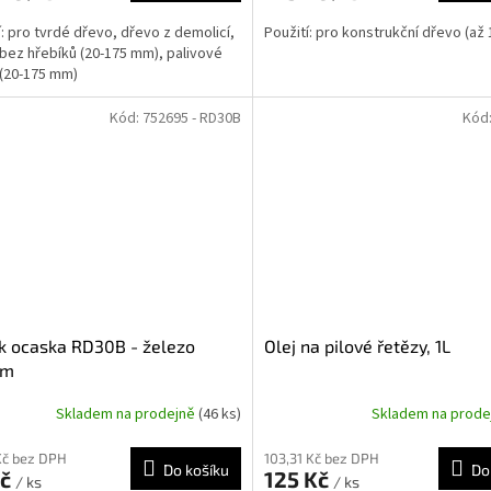
í: pro tvrdé dřevo, dřevo z demolicí,
Použití: pro konstrukční dřevo (až
bez hřebíků (20-175 mm), palivové
(20-175 mm)
Kód:
752695 - RD30B
Kód
k ocaska RD30B - železo
Olej na pilové řetězy, 1L
mm
Skladem na prodejně
(46 ks)
Skladem na prod
Kč bez DPH
103,31 Kč bez DPH
Do košíku
Do
Kč
125 Kč
/ ks
/ ks