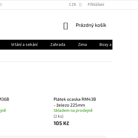
HODNÍ PODMÍNKY
PODMÍNKY OCHRANY OSOBNÍCH ÚDAJŮ
CZK
Přihlášení
KONTAK
NÁKUPNÍ
Prázdný košík
KOŠÍK
Vrtání a sekání
Zahrada
Zima
Boxy a brašny
RM36B
Plátek ocaska RM43B
- železo 225mm
jně
Skladem na prodejně
(2 ks)
105 Kč