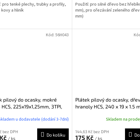
: pro tenké plechy, trubky a profily,
Použití: pro silné dřevo bez hřebík
kovy a hliník
mm), pro ořezávání zeleného dřev
mm)
Kód:
56H043
Kó
k pilový do ocasky, mokré
Plátek pilový do ocasky, dře
 HCS, 225x19x1,25mm, 3TPI,
hranoly HCS, 240 x 19 x 1.5 
2ks
5TPI, sada 2ks
Skladem u dodavatele (dodání 3-7dní)
Skladem na prod
Kč bez DPH
144,63 Kč bez DPH
Do košíku
Do
 Kč
175 Kč
/ ks
/ ks