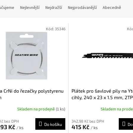
učujeme
Nejlevnější
Nejdražší
Nejprodávanější
Abecedně
Kód:
35346
Kó
a CrNi do řezačky polystyrenu
Plátek pro šavlové pily na Y
m
cihly, 240 x 23 x 1.5 mm, 2TP
56H030
Skladem na prodejně
(1 ks)
Skladem na prod
 Kč bez DPH
342,98 Kč bez DPH
Do košíku
Do
,93 Kč
415 Kč
/ ks
/ ks