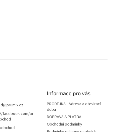
Informace pro vás
PRODEJNA - Adresa a otevírací
od
@
prumix.cz
doba
://facebook.com/pr
DOPRAVA A PLATBA
bchod
Obchodní podmínky
xobchod
Podmínky ochrany osobních