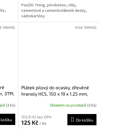
Použití: Ytong, pórobeton, cihly,
ky,
cementové a cementovláknité desky,
sádrokartóny.
d:
56H041
Kód:
56H042
kré
Plátek pilový do ocasky, dřevěné
m, 3TPI,
hranoly HCS, 150 x 19 x 1.25 mm,
6TPI, sada 2ks
ejně
(3 ks)
Skladem na prodejně
(3 ks)
103,31 Kč bez DPH
 košíku
Do košíku
125 Kč
/ ks