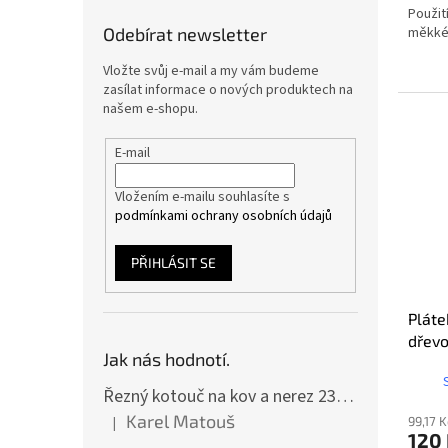
Použití
měkké 
Odebírat newsletter
Vložte svůj e-mail a my vám budeme
zasílat informace o nových produktech na
našem e-shopu.
E-mail
Vložením e-mailu souhlasíte s
podmínkami ochrany osobních údajů
PŘIHLÁSIT SE
Pláte
dřevo
Jak nás hodnotí.
sada 
Řezný kotouč na kov a nerez 230x2,0x22 A46T6BF, balení 25ks
Karel Matouš
|
99,17 
Hodnocení produktu je 5 z 5 hvězdiček.
120