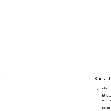
s
u
k
Kontakt
obch
https
umixo
prumi