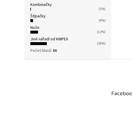
Kombinačky
(1%)
Štípačky
(4%)
Nože
(12%)
Jiné nářadí od KNIPEX
(26%)
Počet hlasů:
66
Z
á
p
a
t
Faceboo
í