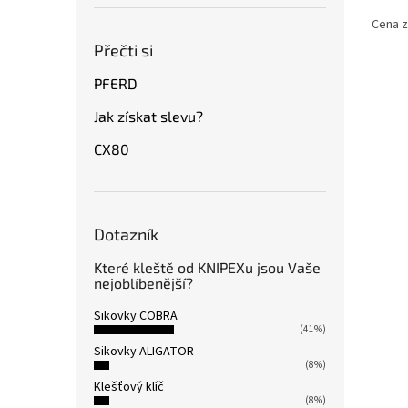
Cena 
Přečti si
PFERD
Jak získat slevu?
CX80
Dotazník
Které kleště od KNIPEXu jsou Vaše
nejoblíbenější?
Sikovky COBRA
(41%)
Sikovky ALIGATOR
(8%)
Klešťový klíč
(8%)