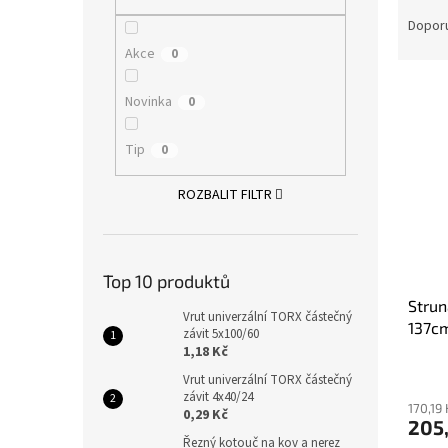
Ř
n
a
e
Dopor
z
l
Akce
0
e
V
n
Novinka
0
ý
í
p
p
Tip
0
i
r
s
o
ROZBALIT FILTR
p
d
r
u
o
k
d
t
Top 10 produktů
u
ů
Strun
k
Vrut univerzální TORX částečný
137c
t
závit 5x100/60
ů
1,18 Kč
Vrut univerzální TORX částečný
závit 4x40/24
170,19
0,29 Kč
205
Řezný kotouč na kov a nerez