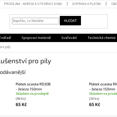
PRODEJNA - ADRESA A OTEVÍRACÍ DOBA
DOPRAVA A PLATBA
OBC
HLEDAT
 nářadí
Spojovací materiál
Svařování
Technická chemie
pro pily
lušenství pro pily
odávanější
Plátek ocaska RD30B
Plátek ocaska 
- železo 150mm
- železo 150mm
Skladem na prodejně
Skladem na prode
(46 ks)
(28 ks)
65 Kč
65 Kč