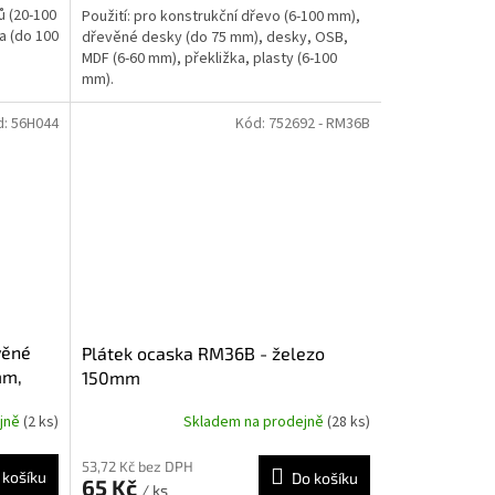
ů (20-100
Použití: pro konstrukční dřevo (6-100 mm),
a (do 100
dřevěné desky (do 75 mm), desky, OSB,
MDF (6-60 mm), překližka, plasty (6-100
mm).
d:
56H044
Kód:
752692 - RM36B
věné
Plátek ocaska RM36B - železo
mm,
150mm
ejně
(2 ks)
Skladem na prodejně
(28 ks)
53,72 Kč bez DPH
 košíku
Do košíku
65 Kč
/ ks