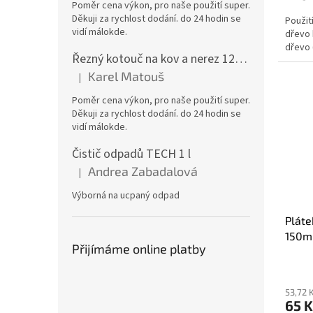
Poměr cena výkon, pro naše použití super.
Děkuji za rychlost dodání. do 24 hodin se
Použit
vidí málokde.
dřevo 
dřevo 
Řezný kotouč na kov a nerez 125x1,0x22 A46T6BF, balení 25ks
Karel Matouš
|
Hodnocení produktu je 5 z 5 hvězdiček.
Poměr cena výkon, pro naše použití super.
Děkuji za rychlost dodání. do 24 hodin se
vidí málokde.
Čistič odpadů TECH 1 l
Andrea Zabadalová
|
Hodnocení produktu je 5 z 5 hvězdiček.
Výborná na ucpaný odpad
Pláte
150
Přijímáme online platby
53,72 
65 