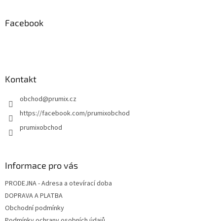
á
p
a
Facebook
t
í
Kontakt
obchod
@
prumix.cz
https://facebook.com/prumixobchod
prumixobchod
Informace pro vás
PRODEJNA - Adresa a otevírací doba
DOPRAVA A PLATBA
Obchodní podmínky
Podmínky ochrany osobních údajů