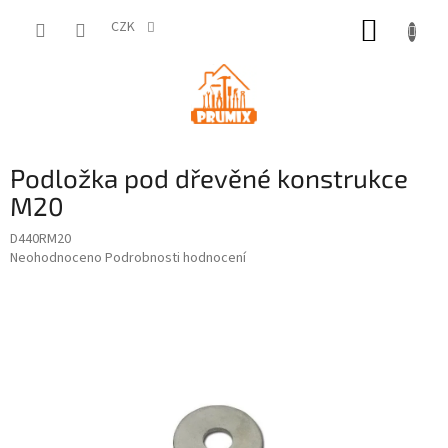
Přejít
NÁKUP
na
CZK
obsah
KOŠÍK
Podložka pod dřevěné konstrukce
M20
D440RM20
Průměrné
Neohodnoceno
Podrobnosti hodnocení
hodnocení
produktu
je
0,0
z
5
hvězdiček.