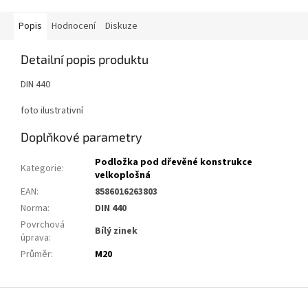
Popis
Hodnocení
Diskuze
Detailní popis produktu
DIN 440
foto ilustrativní
Doplňkové parametry
Podložka pod dřevěné konstrukce
Kategorie
:
velkoplošná
EAN
:
8586016263803
Norma
:
DIN 440
Povrchová
Bílý zinek
úprava
:
Průměr
:
M20
Z