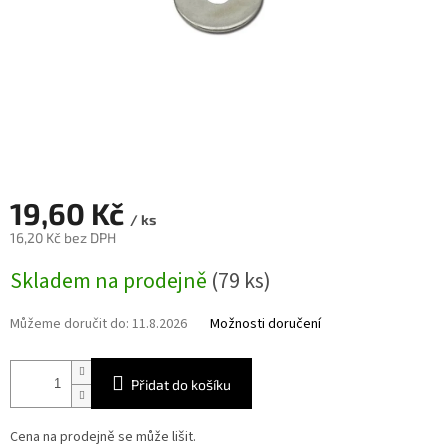
19,60 Kč
/ ks
16,20 Kč bez DPH
Měrná
Skladem na prodejně
(79 ks)
cena:
Můžeme doručit do:
11.8.2026
Možnosti doručení
Přidat do košíku
Cena na prodejně se může lišit.