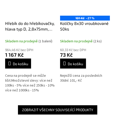
101 Kč
–27 %
Hřebík do do hřebíkovačky,
Kolíčky 8x30 vroubkované
hlava typ D, 2,8x75mm,
50ks
balení 2500ks
Skladem na prodejně
(1 balení)
Skladem na prodejně
(2 ks)
964,46 Kč bez DPH
60,33 Kč bez DPH
1 167 Kč
73 Kč
Do košíku
Do košíku
Cena na prodejně se může
Nejnižší cena za posledních
lišit.Množstevní slevy: více než
30dní: 101,- Kč
100ks - 5% více než 250ks - 10%
více než 1000ks - 15%
ZOBRAZIT VŠECHNY SOUVISEJÍCÍ PRODUKTY