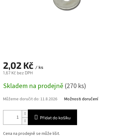
2,02 Kč
/ ks
1,67 Kč bez DPH
Měrná
Skladem na prodejně
(270 ks)
cena:
Můžeme doručit do:
11.8.2026
Možnosti doručení
Přidat do košíku
Cena na prodejně se může lišit.