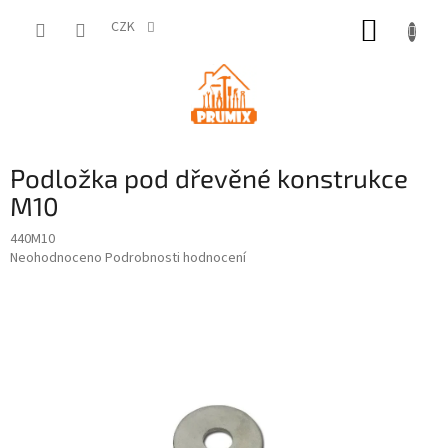
Přejít
NÁKUP
na
CZK
obsah
KOŠÍK
Podložka pod dřevěné konstrukce
M10
440M10
Průměrné
Neohodnoceno
Podrobnosti hodnocení
hodnocení
produktu
je
0,0
z
5
hvězdiček.