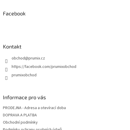
á
p
a
Facebook
t
í
Kontakt
obchod
@
prumix.cz
https://facebook.com/prumixobchod
prumixobchod
Informace pro vás
PRODEJNA - Adresa a otevírací doba
DOPRAVA A PLATBA
Obchodní podmínky
Podmínky ochrany osobních údajů