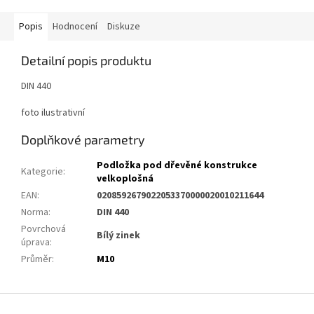
Popis
Hodnocení
Diskuze
Detailní popis produktu
DIN 440
foto ilustrativní
Doplňkové parametry
Podložka pod dřevěné konstrukce
Kategorie
:
velkoplošná
EAN
:
0208592679022053370000020010211644
Norma
:
DIN 440
Povrchová
Bílý zinek
úprava
:
Průměr
:
M10
Z