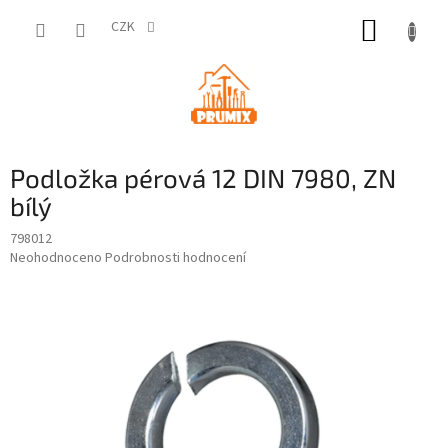
Přejít
NÁKUP
na
CZK
obsah
KOŠÍK
Podložka pérová 12 DIN 7980, ZN
bílý
798012
Průměrné
Neohodnoceno
Podrobnosti hodnocení
hodnocení
produktu
je
0,0
z
5
hvězdiček.