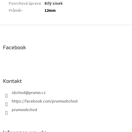
Povrchová úprava
:
Bílý zinek
Průměr
:
12mm
Z
á
p
a
Facebook
t
í
Kontakt
obchod
@
prumix.cz
https://facebook.com/prumixobchod
prumixobchod