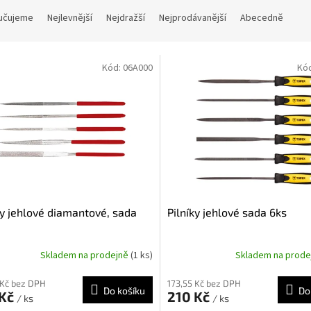
učujeme
Nejlevnější
Nejdražší
Nejprodávanější
Abecedně
Kód:
06A000
Kó
ky jehlové diamantové, sada
Pilníky jehlové sada 6ks
Skladem na prodejně
(1 ks)
Skladem na prod
 Kč bez DPH
173,55 Kč bez DPH
Do košíku
Do
 Kč
210 Kč
/ ks
/ ks