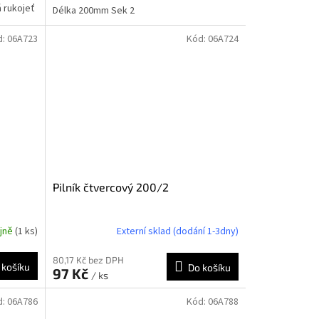
á rukojeť
Délka 200mm Sek 2
d:
06A723
Kód:
06A724
Pilník čtvercový 200/2
ejně
(1 ks)
Externí sklad (dodání 1-3dny)
80,17 Kč bez DPH
 košíku
Do košíku
97 Kč
/ ks
d:
06A786
Kód:
06A788