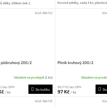
Kovové pilníky, sada 3 ks, plastov
íků délky 200mm Sek 2
Kód:
06A722
Kó
k půlkruhový 200/2
Pilník kruhový 200/2
Skladem na prodejně
(1 ks)
Skladem na prod
Kč bez DPH
80,17 Kč bez DPH
Do košíku
Do
Kč
97 Kč
/ ks
/ ks
Kód:
06A725
Kó