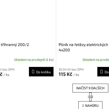
k tříhranný 200/2
Pilník na řetězy elektrických 
4x200
Skladem na prodejně
(1 ks)
Skladem na prod
Kč bez DPH
95,04 Kč bez DPH
Do košíku
Do
Kč
115 Kč
/ ks
/ ks
NAČÍST 9 DALŠÍCH
S
1
2
O
t
r
v
NAHORU
á
l