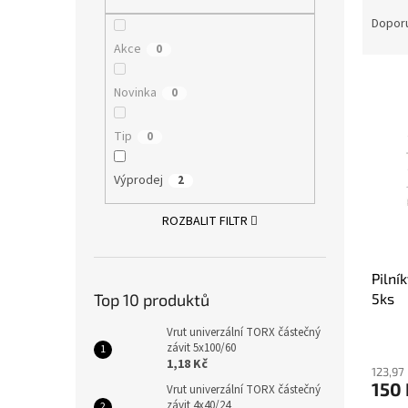
Ř
n
a
e
Dopor
z
l
Akce
0
e
V
n
Novinka
0
ý
í
p
p
Tip
0
i
r
s
o
p
Výprodej
d
2
r
u
o
k
ROZBALIT FILTR
d
t
u
ů
Pilní
k
5ks
Top 10 produktů
t
ů
Vrut univerzální TORX částečný
závit 5x100/60
1,18 Kč
123,97
150
Vrut univerzální TORX částečný
závit 4x40/24