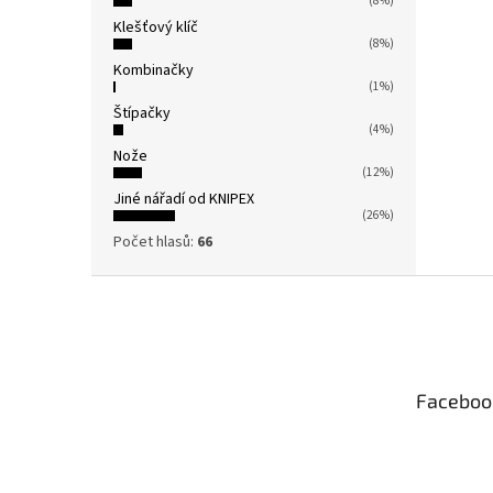
(8%)
Klešťový klíč
(8%)
Kombinačky
(1%)
Štípačky
(4%)
Nože
(12%)
Jiné nářadí od KNIPEX
(26%)
Počet hlasů:
66
Z
á
p
a
t
Faceboo
í