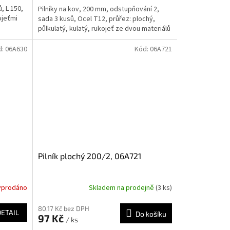
, L 150,
Pilníky na kov, 200 mm, odstupňování 2,
ojeťmi
sada 3 kusů, Ocel T12, průřez: plochý,
půlkulatý, kulatý, rukojeť ze dvou materiálů
d:
06A630
Kód:
06A721
Pilník plochý 200/2, 06A721
yprodáno
Skladem na prodejně
(3 ks)
80,17 Kč bez DPH
DETAIL
Do košíku
97 Kč
/ ks