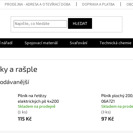
PRODEJNA - ADRESA A OTEVÍRACÍ DOBA
DOPRAVA A PLATBA
OBC
HLEDAT
 nářadí
Spojovací materiál
Svařování
Technická chemie
íky a rašple
odávanější
Pilník na řetězy
Pilník plochý 200
elektrických pil 4x200
06A721
Skladem na prodejně
Skladem na prode
(1 ks)
(3 ks)
115 Kč
97 Kč