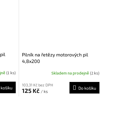
pil
Pilník na řetězy motorových pil
4,8x200
ejně
(1 ks)
Skladem na prodejně
(2 ks)
103,31 Kč bez DPH
 košíku
Do košíku
125 Kč
/ ks