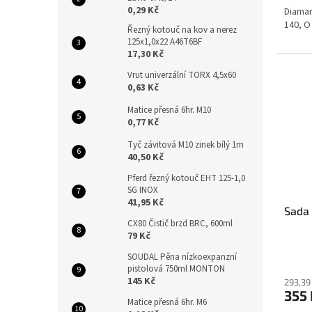
0,29 Kč
Diaman
140, O
Řezný kotouč na kov a nerez
125x1,0x22 A46T6BF
17,30 Kč
Vrut univerzální TORX 4,5x60
0,63 Kč
Matice přesná 6hr. M10
0,77 Kč
Tyč závitová M10 zinek bílý 1m
40,50 Kč
Pferd řezný kotouč EHT 125-1,0
SG INOX
41,95 Kč
Sada
CX80 Čistič brzd BRC, 600ml
79 Kč
SOUDAL Pěna nízkoexpanzní
pistolová 750ml MONTON
145 Kč
293,39
355
Matice přesná 6hr. M6