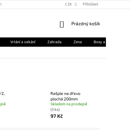
HODNÍ PODMÍNKY
PODMÍNKY OCHRANY OSOBNÍCH ÚDAJŮ
CZK
Přihlášení
KONTAK
NÁKUPNÍ
Prázdný košík
KOŠÍK
Vrtání a sekání
Zahrada
Zima
Boxy a brašny
/2,
Rašple na dřevo
plochá 200mm
jně
Skladem na prodejně
(3 ks)
97 Kč