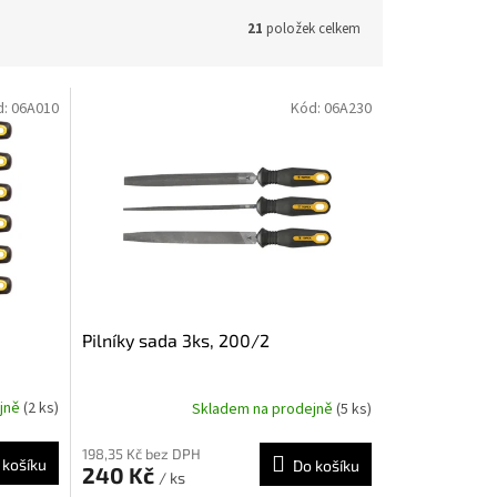
21
položek celkem
d:
06A010
Kód:
06A230
Pilníky sada 3ks, 200/2
ejně
(2 ks)
Skladem na prodejně
(5 ks)
198,35 Kč bez DPH
 košíku
Do košíku
240 Kč
/ ks