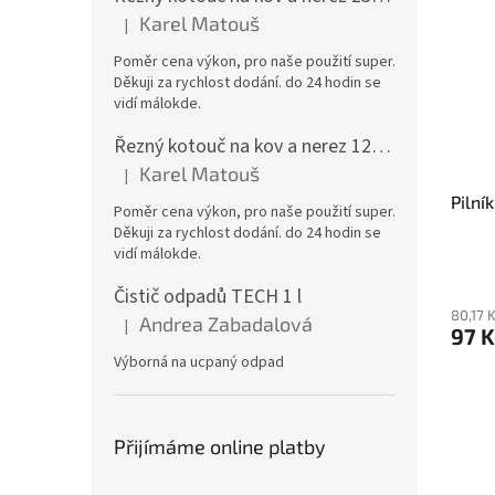
Karel Matouš
|
Hodnocení produktu je 5 z 5 hvězdiček.
Poměr cena výkon, pro naše použití super.
Děkuji za rychlost dodání. do 24 hodin se
vidí málokde.
Řezný kotouč na kov a nerez 125x1,0x22 A46T6BF, balení 25ks
Karel Matouš
|
Hodnocení produktu je 5 z 5 hvězdiček.
Pilní
Poměr cena výkon, pro naše použití super.
Děkuji za rychlost dodání. do 24 hodin se
vidí málokde.
Čistič odpadů TECH 1 l
80,17 
Andrea Zabadalová
|
Hodnocení produktu je 5 z 5 hvězdiček.
97 
Výborná na ucpaný odpad
Přijímáme online platby