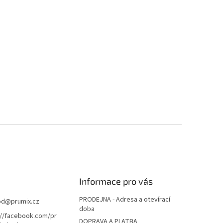
Informace pro vás
PRODEJNA - Adresa a otevírací
od
@
prumix.cz
doba
://facebook.com/pr
DOPRAVA A PLATBA