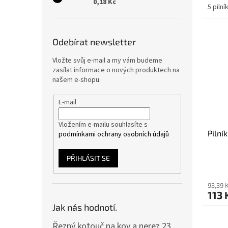
0,18 Kč
5 piln
Odebírat newsletter
Vložte svůj e-mail a my vám budeme
zasílat informace o nových produktech na
našem e-shopu.
E-mail
Vložením e-mailu souhlasíte s
Pilní
podmínkami ochrany osobních údajů
PŘIHLÁSIT SE
93,39 
113 
Jak nás hodnotí.
Řezný kotouč na kov a nerez 230x2,0x22 A46T6BF, balení 25ks