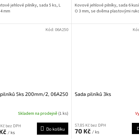
tové jehlové pilníky, sada 5 ks, L
Kovové jehlové pilníky, sada 6 kusů
 4 mm
O 3 mm, se dvěma plastovými ruk
Kód:
06A250
Kó
 pilníků 5ks 200mm/2, 06A250
Sada pilníků 3ks
Skladem na prodejně
(1 ks)
V
57,85 Kč bez DPH
 Kč bez DPH
Do košíku
70 Kč
 Kč
/ ks
/ ks