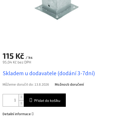
115 Kč
/ ks
95,04 Kč bez DPH
Měrná
Skladem u dodavatele (dodání 3-7dní)
cena:
Můžeme doručit do:
13.8.2026
Možnosti doručení
Přidat do košíku
Detailní informace