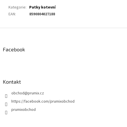
Kategorie
:
Patky kotevní
EAN
:
8590804027188
Z
á
p
a
Facebook
t
í
Kontakt
obchod
@
prumix.cz
https://facebook.com/prumixobchod
prumixobchod