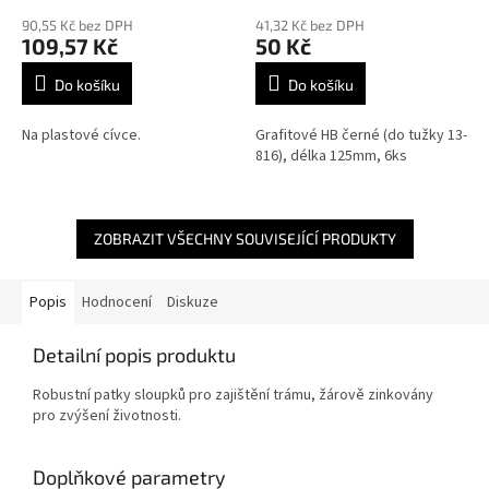
90,55 Kč bez DPH
41,32 Kč bez DPH
109,57 Kč
50 Kč
Do košíku
Do košíku
Na plastové cívce.
Grafitové HB černé (do tužky 13-
816), délka 125mm, 6ks
ZOBRAZIT VŠECHNY SOUVISEJÍCÍ PRODUKTY
Popis
Hodnocení
Diskuze
Detailní popis produktu
Robustní patky sloupků pro zajištění trámu, žárově zinkovány
pro zvýšení životnosti.
Doplňkové parametry