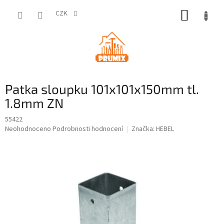
Přejít
NÁKUP
na
CZK
obsah
KOŠÍK
Patka sloupku 101x101x150mm tl.
1.8mm ZN
55422
Průměrné
Neohodnoceno
Podrobnosti hodnocení
Značka:
HEBEL
hodnocení
produktu
je
0,0
z
5
hvězdiček.