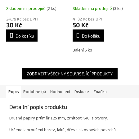
plný, 55H936
Skladem na prodejně
(2 ks)
Skladem na prodejně
(3 ks)
24,79 Kč bez DPH
41,32 Kč bez DPH
30 Kč
50 Kč
Do košíku
Do košíku
Balení 5 ks
ZOBRAZIT VŠECHNY SOUVISEJÍCÍ PRODUKTY
Popis
Podobné (4)
Hodnocení
Diskuze
Značka
Detailní popis produktu
Brusné papíry průměr 125 mm, zrnitost K40, s otvory.
Určeno k broušení barev, laků, dřeva a kovových povrchů.