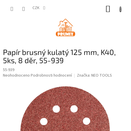
Přejít
NÁKUP
na
CZK
obsah
KOŠÍK
Papír brusný kulatý 125 mm, K40,
5ks, 8 děr, 55-939
55-939
Průměrné
Neohodnoceno
Podrobnosti hodnocení
Značka:
NEO TOOLS
hodnocení
produktu
je
0,0
z
5
hvězdiček.