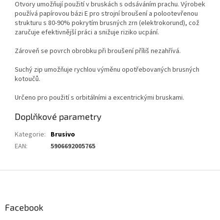
Otvory umožňují použití v bruskách s odsáváním prachu. Výrobek
používá papírovou bázi E pro strojní broušení a polootevřenou
strukturu s 80-90% pokrytím brusných zrn (elektrokorund), což
zaručuje efektivnější práci a snižuje riziko ucpání.
Zároveň se povrch obrobku při broušení příliš nezahřívá.
Suchý zip umožňuje rychlou výměnu opotřebovaných brusných
kotoučů.
Určeno pro použití s orbitálními a excentrickými bruskami.
Doplňkové parametry
Kategorie
:
Brusivo
EAN
:
5906692005765
Z
á
p
a
Facebook
t