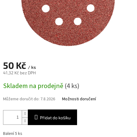
50 Kč
/ ks
41,32 Kč bez DPH
Měrná
Skladem na prodejně
(4 ks)
cena:
Můžeme doručit do:
7.8.2026
Možnosti doručení
Přidat do košíku
Balení 5 ks