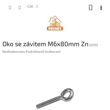
Přejít
NÁKUP
na
CZK
obsah
KOŠÍK
Oko se závitem M6x80mm Zn
10753
Průměrné
Neohodnoceno
Podrobnosti hodnocení
hodnocení
produktu
je
0,0
z
5
hvězdiček.