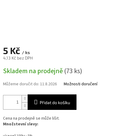
5 Kč
/ ks
4,13 Kč bez DPH
Měrná
Skladem na prodejně
(73 ks)
cena:
Můžeme doručit do:
11.8.2026
Možnosti doručení
Přidat do košíku
Cena na prodejně se může lišit.
Množstevní slevy:
více než 100ks - 5%