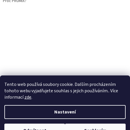
Proč PRUMIX?
Tento web používá soubory cookie. Dalším procházením
tohoto webu vyjadřujete souhlas s jejich používáním.. Více
informací
zde
.
Vytvořil Shoptet
Nastavení
Copyright 2026
Prumix
. Všechna práva vyhrazena.
Upravit nastavení