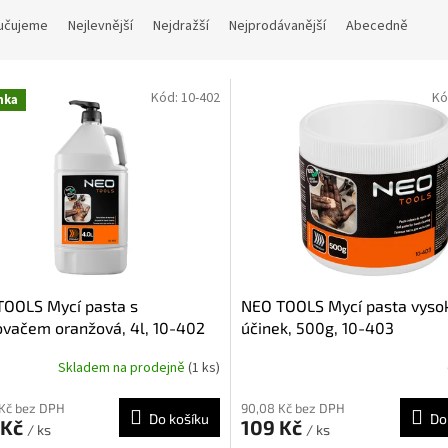
učujeme
Nejlevnější
Nejdražší
Nejprodávanější
Abecedně
Kód:
10-402
Kó
nka
TOOLS Mycí pasta s
NEO TOOLS Mycí pasta vyso
vačem oranžová, 4l, 10-402
účinek, 500g, 10-403
Skladem na prodejně
(1 ks)
 Kč bez DPH
90,08 Kč bez DPH
Do košíku
Do
 Kč
109 Kč
/ ks
/ ks