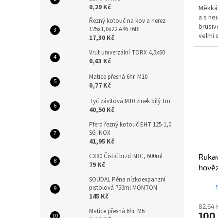
0,29 Kč
Měkká 
a s ne
Řezný kotouč na kov a nerez
brusiv
125x1,0x22 A46T6BF
velmi 
17,30 Kč
oranžov
Vrut univerzální TORX 4,5x60
0,63 Kč
Matice přesná 6hr. M10
0,77 Kč
Tyč závitová M10 zinek bílý 1m
40,50 Kč
Pferd řezný kotouč EHT 125-1,0
SG INOX
41,95 Kč
Rukav
CX80 Čistič brzd BRC, 600ml
79 Kč
hově
SOUDAL Pěna nízkoexpanzní
pistolová 750ml MONTON
145 Kč
82,64 
Matice přesná 6hr. M6
100