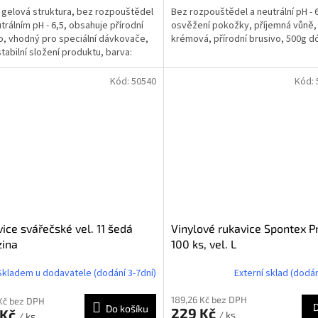
gelová struktura, bez rozpouštědel
Bez rozpouštědel a neutrální pH - 6
utrálním pH - 6,5, obsahuje přírodní
osvěžení pokožky, příjemná vůně,
o, vhodný pro speciální dávkovače,
krémová, přírodní brusivo, 500g d
stabilní složení produktu, barva:
á, 4l...
Kód:
50540
Kód:
ice svářečské vel. 11 šedá
Vinylové rukavice Spontex P
zina
100 ks, vel. L
Skladem u dodavatele (dodání 3-7dní)
Externí sklad (dodán
189,26 Kč bez DPH
Kč bez DPH
Do košíku
229 Kč
 Kč
/ ks
/ ks