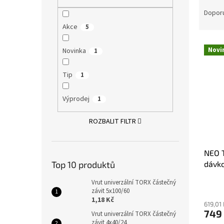
Ř
n
a
e
Dopor
z
l
Akce
5
e
V
n
Novi
Novinka
1
ý
í
p
p
Tip
1
i
r
s
o
p
Výprodej
d
1
r
u
o
k
ROZBALIT FILTR
d
t
u
ů
NEO 
k
dávko
Top 10 produktů
t
ů
Vrut univerzální TORX částečný
závit 5x100/60
1,18 Kč
619,01
749
Vrut univerzální TORX částečný
závit 4x40/24