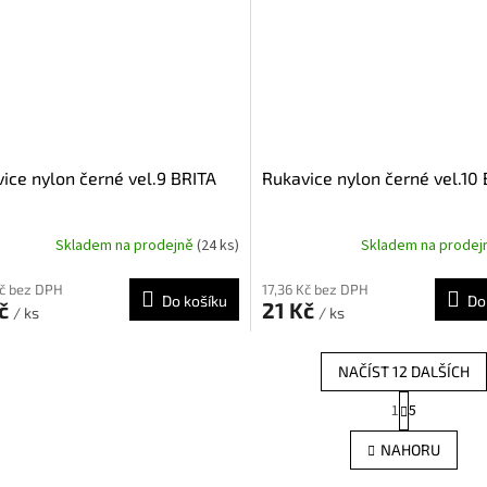
ice nylon černé vel.9 BRITA
Rukavice nylon černé vel.10
Skladem na prodejně
(24 ks)
Skladem na prode
Kč bez DPH
17,36 Kč bez DPH
Do košíku
Do
Kč
21 Kč
/ ks
/ ks
NAČÍST 12 DALŠÍCH
S
1
5
O
t
r
v
NAHORU
á
l
n
á