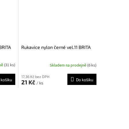
 BRITA
Rukavice nylon černé vel.11 BRITA
jně
(31 ks)
Skladem na prodejně
(6 ks)
17,36 Kč bez DPH
 košíku
Do košíku
21 Kč
/ ks