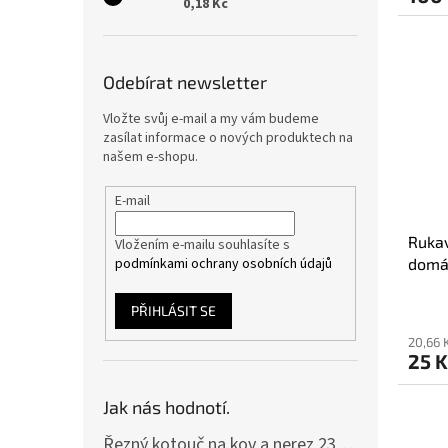
0,18 Kč
Odebírat newsletter
Vložte svůj e-mail a my vám budeme
zasílat informace o nových produktech na
našem e-shopu.
E-mail
Rukav
Vložením e-mailu souhlasíte s
podmínkami ochrany osobních údajů
domá
PŘIHLÁSIT SE
20,66 
25 
Jak nás hodnotí.
Řezný kotouč na kov a nerez 230x2,0x22 A46T6BF, balení 25ks