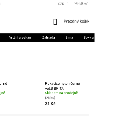
HODNÍ PODMÍNKY
PODMÍNKY OCHRANY OSOBNÍCH ÚDAJŮ
CZK
Přihlášení
KONTAK
NÁKUPNÍ
Prázdný košík
KOŠÍK
Vrtání a sekání
Zahrada
Zima
Boxy a brašny
černé
Rukavice nylon černé
vel.8 BRITA
jně
Skladem na prodejně
(28 ks)
21 Kč