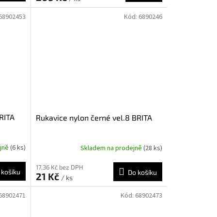
68902453
Kód:
6890246
BRITA
Rukavice nylon černé vel.8 BRITA
ejně
(6 ks)
Skladem na prodejně
(28 ks)
17,36 Kč bez DPH
 košíku
Do košíku
21 Kč
/ ks
68902471
Kód:
68902473