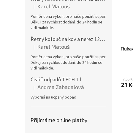
Karel Matouš
|
Hodnocení produktu je 5 z 5 hvězdiček.
Poměr cena výkon, pro naše použití super.
Děkuji za rychlost dodání. do 24 hodin se
vidí málokde.
Řezný kotouč na kov a nerez 125x1,0x22 A46T6BF, balení 25ks
Karel Matouš
|
Rukav
Hodnocení produktu je 5 z 5 hvězdiček.
Poměr cena výkon, pro naše použití super.
Děkuji za rychlost dodání. do 24 hodin se
vidí málokde.
Čistič odpadů TECH 1 l
17,36 
21 
Andrea Zabadalová
|
Hodnocení produktu je 5 z 5 hvězdiček.
Výborná na ucpaný odpad
Přijímáme online platby