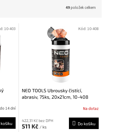
49
položek celkem
d:
10-403
Kód:
10-408
ký
NEO TOOLS Ubrousky čistící,
abrasiv, 75ks, 20x21cm, 10-408
do 14 dní
Na dotaz
422,31 Kč bez DPH
 košíku
Do košíku
511 Kč
/ ks