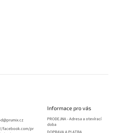
Informace pro vás
PRODEJNA - Adresa a otevírací
od
@
prumix.cz
doba
://facebook.com/pr
DOPRAVA A PLATBA