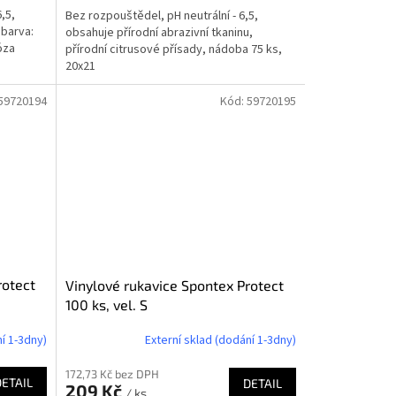
,5,
Bez rozpouštědel, pH neutrální - 6,5,
 barva:
obsahuje přírodní abrazivní tkaninu,
óza
přírodní citrusové přísady, nádoba 75 ks,
20x21
59720194
Kód:
59720195
rotect
Vinylové rukavice Spontex Protect
100 ks, vel. S
í 1-3dny)
Externí sklad (dodání 1-3dny)
172,73 Kč bez DPH
DETAIL
DETAIL
209 Kč
/ ks