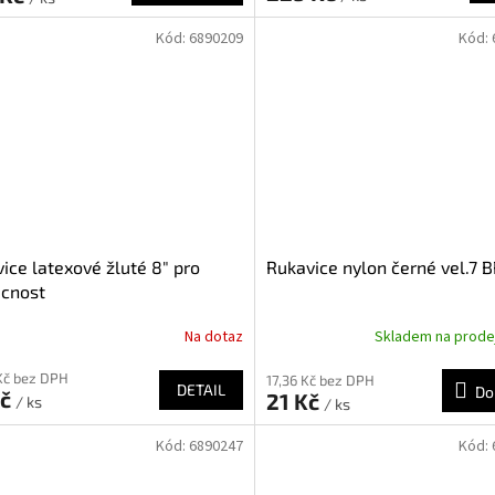
Kód:
6890209
Kód:
ice latexové žluté 8" pro
Rukavice nylon černé vel.7 
cnost
Na dotaz
Skladem na prod
Kč bez DPH
17,36 Kč bez DPH
DETAIL
Do
Kč
21 Kč
/ ks
/ ks
Kód:
6890247
Kód: