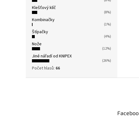
(8%)
Klešťový klíč
(8%)
Kombinačky
(1%)
Štípačky
(4%)
Nože
(12%)
Jiné nářadí od KNIPEX
(26%)
Počet hlasů:
66
Z
á
p
a
t
Faceboo
í