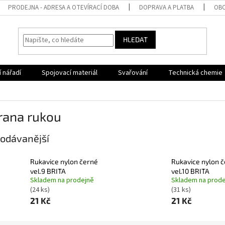
PRODEJNA - ADRESA A OTEVÍRACÍ DOBA
DOPRAVA A PLATBA
OBC
HLEDAT
 nářadí
Spojovací materiál
Svařování
Technická chemie
rana rukou
odávanější
Rukavice nylon černé
Rukavice nylon 
vel.9 BRITA
vel.10 BRITA
Skladem na prodejně
Skladem na prode
(24 ks)
(31 ks)
21 Kč
21 Kč