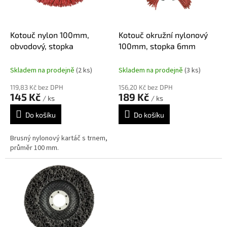
p
r
o
d
Kotouč nylon 100mm,
Kotouč okružní nylonový
u
obvodový, stopka
100mm, stopka 6mm
k
t
Skladem na prodejně
(2 ks)
Skladem na prodejně
(3 ks)
ů
119,83 Kč bez DPH
156,20 Kč bez DPH
145 Kč
189 Kč
/ ks
/ ks
Do košíku
Do košíku
Brusný nylonový kartáč s trnem,
průměr 100 mm.