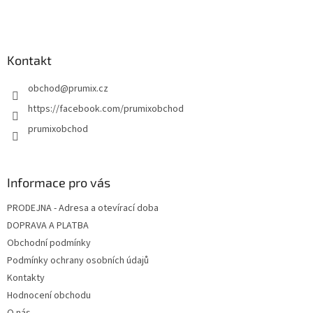
í
p
r
v
k
Kontakt
y
v
obchod
@
prumix.cz
ý
p
https://facebook.com/prumixobchod
i
prumixobchod
s
u
Informace pro vás
PRODEJNA - Adresa a otevírací doba
DOPRAVA A PLATBA
Obchodní podmínky
Podmínky ochrany osobních údajů
Kontakty
Hodnocení obchodu
O nás