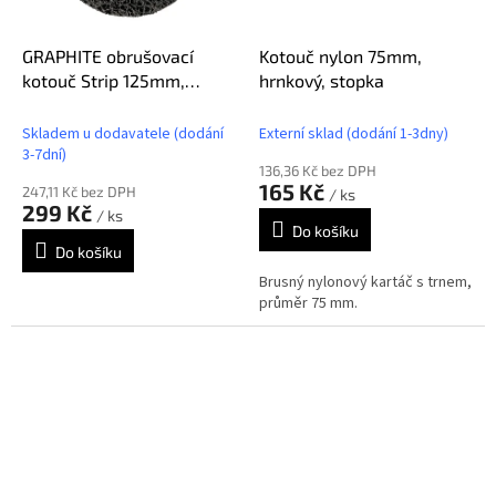
GRAPHITE obrušovací
Kotouč nylon 75mm,
kotouč Strip 125mm,
hrnkový, stopka
55H992
Skladem u dodavatele (dodání
Externí sklad (dodání 1-3dny)
3-7dní)
136,36 Kč bez DPH
165 Kč
247,11 Kč bez DPH
/ ks
299 Kč
/ ks
Do košíku
Do košíku
Brusný nylonový kartáč s trnem,
průměr 75 mm.