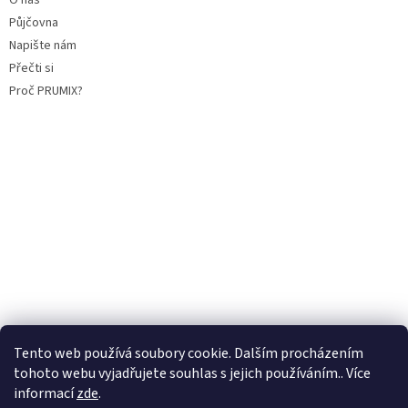
Půjčovna
Napište nám
Přečti si
Proč PRUMIX?
Tento web používá soubory cookie. Dalším procházením
tohoto webu vyjadřujete souhlas s jejich používáním.. Více
informací
zde
.