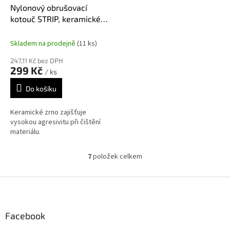
Nylonový obrušovací
kotouč STRIP, keramické
zrno 125mm, oranžový
Skladem na prodejně
(11 ks)
247,11 Kč bez DPH
299 Kč
/ ks
Do košíku
Keramické zrno zajišťuje
vysokou agresivitu při čištění
materiálu.
7
položek celkem
O
v
l
Z
á
á
d
p
a
a
Facebook
c
t
í