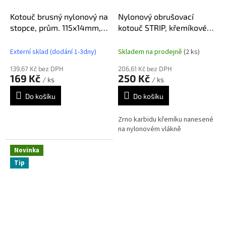
Kotouč brusný nylonový na
Nylonový obrušovací
stopce, prům. 115x14mm,
kotouč STRIP, křemíkové
nylon/abrazivo SiC
zrno 125mm, černá
Externí sklad (dodání 1-3dny)
Skladem na prodejně
(2 ks)
139,67 Kč bez DPH
206,61 Kč bez DPH
169 Kč
250 Kč
/ ks
/ ks
Do košíku
Do košíku
Zrno karbidu křemíku nanesené
na nylonovém vlákně
Novinka
Tip