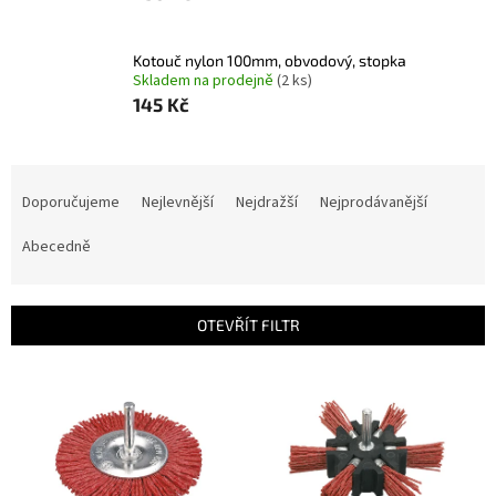
Kotouč nylon 100mm, obvodový, stopka
Skladem na prodejně
(2 ks)
145 Kč
Ř
a
Doporučujeme
Nejlevnější
Nejdražší
Nejprodávanější
z
e
Abecedně
n
í
p
OTEVŘÍT FILTR
r
o
V
d
ý
u
p
k
i
t
s
ů