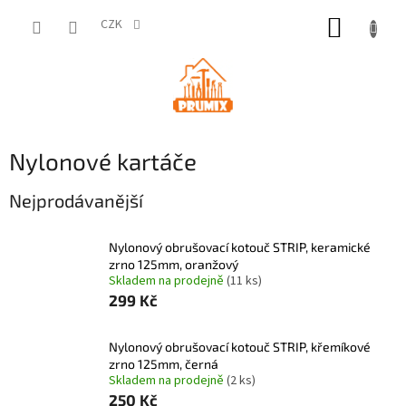
Přejít
NÁKUP
na
CZK
obsah
KOŠÍK
Nylonové kartáče
Nejprodávanější
Nylonový obrušovací kotouč STRIP, keramické
zrno 125mm, oranžový
Skladem na prodejně
(11 ks)
299 Kč
Nylonový obrušovací kotouč STRIP, křemíkové
zrno 125mm, černá
Skladem na prodejně
(2 ks)
250 Kč