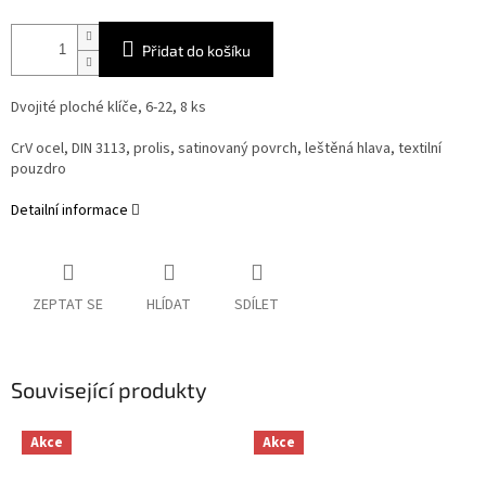
Přidat do košíku
Dvojité ploché klíče, 6-22, 8 ks
CrV ocel, DIN 3113, prolis, satinovaný povrch, leštěná hlava, textilní
pouzdro
Detailní informace
ZEPTAT SE
HLÍDAT
SDÍLET
Související produkty
Akce
Akce