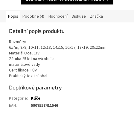
Popis
Podobné (4)
Hodnocení
Diskuze
Značka
Detailní popis produktu
Rozměry:
6x7m, 8x9, 10x11, 12x13, 14x15, 16x17, 18x19, 20x22mm
Materiál Ocel CrV
Záruka 25 let na výrobní a
materiálové vady
Certifikace TÜV
Praktický textilní obal
Doplňkové parametry
Kategorie
:
Klíče
EAN
:
5907558411546
Z
á