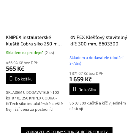
KNIPEX instalatérské
KNIPEX Klešťový stavitelný
kleště Cobra siko 250 mm,
klíč 300 mm, 8603300
8701250
Skladem na prodejně
(2 ks)
Průměrné
Skladem u dodavatele (dodání
hodnocení
466,94 Kč bez DPH
3-7dní)
produktu
565 Kč
je
1 371,07 Kč bez DPH
5,0
1 659 Kč
Do košíku
z
5
Do košíku
SKLADEM U DODAVATELE >100
hvězdiček.
ks 87 01 250 KNIPEX COBRA -
86 03 300 kleště a klíč v jediném
HiTech siko instalatérské kleště
nástroji
Nejnižší cena za posledních
30dní: 565,-
ZOBRAZIT VŠECHNY SOUVISEJÍCÍ PRODUKTY