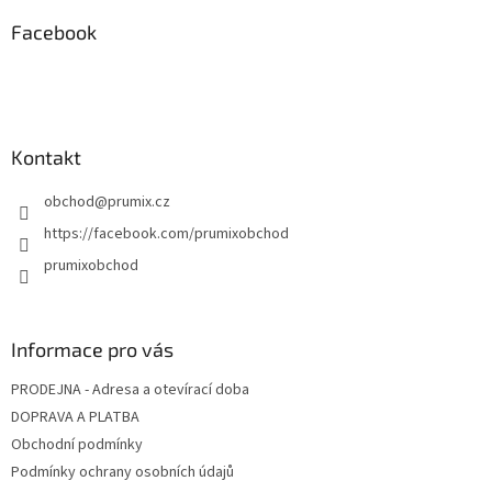
p
a
Facebook
t
í
Kontakt
obchod
@
prumix.cz
https://facebook.com/prumixobchod
prumixobchod
Informace pro vás
PRODEJNA - Adresa a otevírací doba
DOPRAVA A PLATBA
Obchodní podmínky
Podmínky ochrany osobních údajů