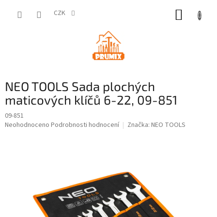
Přejít
NÁKUP
na
CZK
obsah
KOŠÍK
NEO TOOLS Sada plochých
maticových klíčů 6-22, 09-851
09-851
Průměrné
Neohodnoceno
Podrobnosti hodnocení
Značka:
NEO TOOLS
hodnocení
produktu
je
0,0
z
5
hvězdiček.