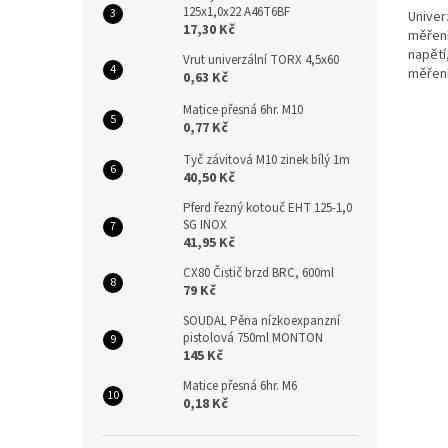
125x1,0x22 A46T6BF
Univer
17,30 Kč
měření
napětí
Vrut univerzální TORX 4,5x60
měření 
0,63 Kč
300V, C
Matice přesná 6hr. M10
0,77 Kč
Tyč závitová M10 zinek bílý 1m
40,50 Kč
Pferd řezný kotouč EHT 125-1,0
SG INOX
41,95 Kč
CX80 Čistič brzd BRC, 600ml
79 Kč
SOUDAL Pěna nízkoexpanzní
pistolová 750ml MONTON
145 Kč
Matice přesná 6hr. M6
0,18 Kč