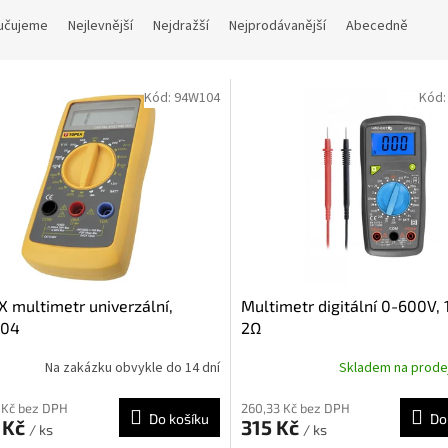
učujeme
Nejlevnější
Nejdražší
Nejprodávanější
Abecedně
Kód:
94W104
Kód
 multimetr univerzální,
Multimetr digitální 0-600V, 
04
2Ω
Na zakázku obvykle do 14 dní
Skladem na prod
 Kč bez DPH
260,33 Kč bez DPH
Do košíku
Do
 Kč
315 Kč
/ ks
/ ks