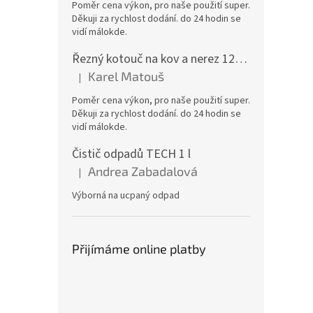
Poměr cena výkon, pro naše použití super.
Děkuji za rychlost dodání. do 24 hodin se
vidí málokde.
Řezný kotouč na kov a nerez 125x1,0x22 A46T6BF, balení 25ks
Karel Matouš
|
Hodnocení produktu je 5 z 5 hvězdiček.
Poměr cena výkon, pro naše použití super.
Děkuji za rychlost dodání. do 24 hodin se
vidí málokde.
Čistič odpadů TECH 1 l
Andrea Zabadalová
|
Hodnocení produktu je 5 z 5 hvězdiček.
Výborná na ucpaný odpad
Přijímáme online platby