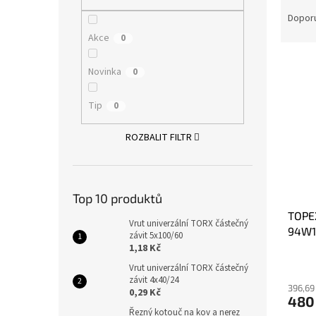
Ř
n
a
e
Dopor
z
l
Akce
0
e
V
n
Novinka
0
ý
í
p
p
Tip
0
i
r
s
o
ROZBALIT FILTR
p
d
r
u
o
k
d
t
Top 10 produktů
u
ů
TOPEX
k
Vrut univerzální TORX částečný
94W1
t
závit 5x100/60
ů
1,18 Kč
Vrut univerzální TORX částečný
závit 4x40/24
396,69
0,29 Kč
480
Řezný kotouč na kov a nerez