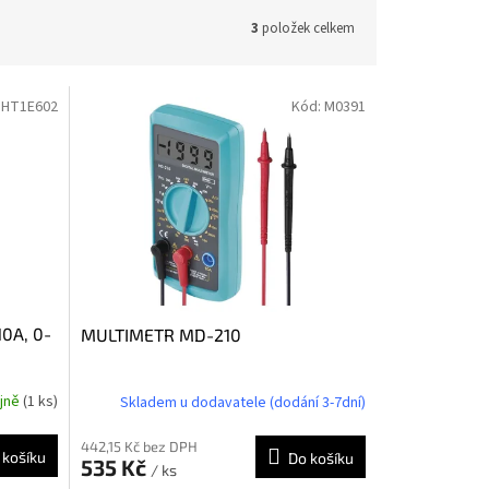
3
položek celkem
:
HT1E602
Kód:
M0391
10A, 0-
MULTIMETR MD-210
ejně
(1 ks)
Skladem u dodavatele (dodání 3-7dní)
442,15 Kč bez DPH
 košíku
Do košíku
535 Kč
/ ks