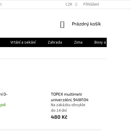
HODNÍ PODMÍNKY
PODMÍNKY OCHRANY OSOBNÍCH ÚDAJŮ
CZK
Přihlášení
KONTAK
NÁKUPNÍ
Prázdný košík
KOŠÍK
Vrtání a sekání
Zahrada
Zima
Boxy a brašny
ní 0-
TOPEX multimetr
univerzální, 94W104
jně
Na zakázku obvykle
do 14 dní
480 Kč