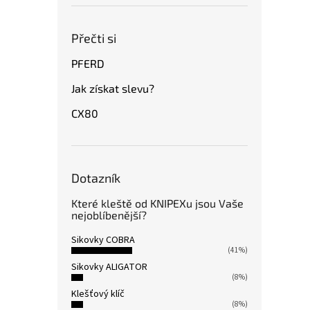
Přečti si
PFERD
Jak získat slevu?
CX80
Dotazník
Které kleště od KNIPEXu jsou Vaše
nejoblíbenější?
Sikovky COBRA
(41%)
Sikovky ALIGATOR
(8%)
Klešťový klíč
(8%)