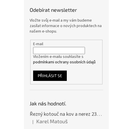
Odebírat newsletter
Vložte svůj e-mail a my vám budeme
zasílat informace o nových produktech na
našem e-shopu.
E-mail
Vložením e-mailu souhlasíte s
podmínkami ochrany osobních údajů
PŘIHLÁSIT SE
Jak nás hodnotí.
Řezný kotouč na kov a nerez 230x2,0x22 A46T6BF, balení 25ks
Karel Matouš
|
Hodnocení produktu je 5 z 5 hvězdiček.