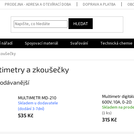
PRODEJNA - ADRESA A OTEVÍRACÍ DOBA
DOPRAVA A PLATBA
OBC
HLEDAT
 nářadí
Spojovací materiál
Svařování
Technická chemie
zkoušečky
timetry a zkoušečky
odávanější
Multimetr digitál
MULTIMETR MD-210
600V, 10A, 0-2Ω
Skladem u dodavatele
Skladem na prode
(dodání 3-7dní)
(1 ks)
535 Kč
315 Kč