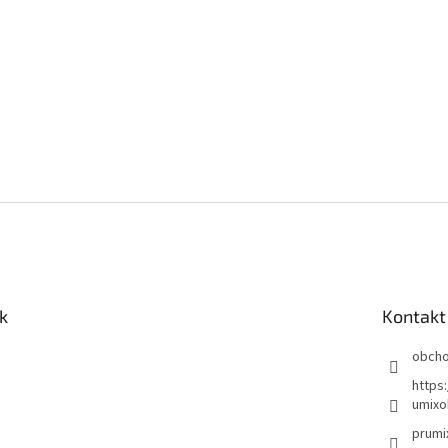
k
Kontakt
obch
https
umixo
prumi