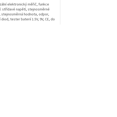
zální elektronický měřič, funkce
: střídavé napětí, stejnosměrné
, stejnosměrná hodnota, odpor,
diod, tester baterií 1.5V, 9V, CE, do
AT III
O
v
l
á
d
a
c
í
p
r
v
k
y
v
ý
p
i
s