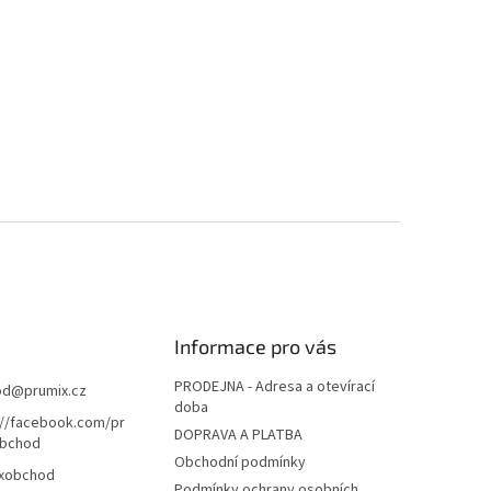
Informace pro vás
PRODEJNA - Adresa a otevírací
od
@
prumix.cz
doba
://facebook.com/pr
DOPRAVA A PLATBA
bchod
Obchodní podmínky
xobchod
Podmínky ochrany osobních