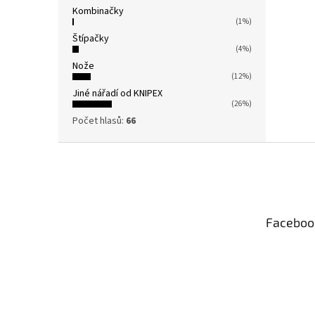
Kombinačky
(1%)
Štípačky
(4%)
Nože
(12%)
Jiné nářadí od KNIPEX
(26%)
Počet hlasů:
66
Z
á
p
a
t
Faceboo
í