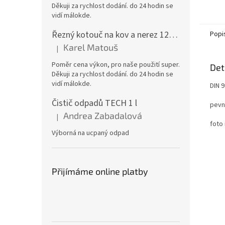
Děkuji za rychlost dodání. do 24 hodin se
vidí málokde.
Řezný kotouč na kov a nerez 125x1,0x22 A46T6BF, balení 25ks
Popi
Karel Matouš
|
Hodnocení produktu je 5 z 5 hvězdiček.
Poměr cena výkon, pro naše použití super.
Det
Děkuji za rychlost dodání. do 24 hodin se
vidí málokde.
DIN 
Čistič odpadů TECH 1 l
pevn
Andrea Zabadalová
|
Hodnocení produktu je 5 z 5 hvězdiček.
foto 
Výborná na ucpaný odpad
Přijímáme online platby