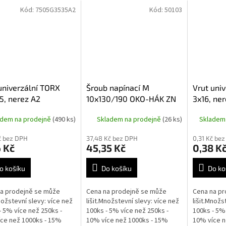
Kód:
7505G3535A2
Kód:
50103
univerzální TORX
Šroub napínací M
Vrut uni
5, nerez A2
10x130/190 OKO-HÁK ZN
3x16, ne
adem na prodejně
(490 ks)
Skladem na prodejně
(26 ks)
Skladem
č bez DPH
37,48 Kč bez DPH
0,31 Kč be
 Kč
45,35 Kč
0,38 K
o košíku
Do košíku
Do ko
a prodejně se může
Cena na prodejně se může
Cena na pr
Množstevní slevy: více než
lišit.Množstevní slevy: více než
lišit.Množs
- 5% více než 250ks -
100ks - 5% více než 250ks -
100ks - 5% 
ce než 1000ks - 15%
10% více než 1000ks - 15%
10% více n