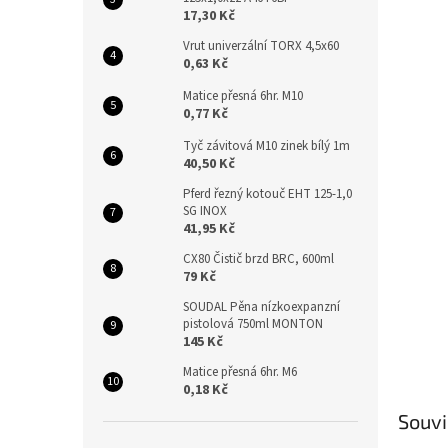
n
17,30 Kč
e
l
Vrut univerzální TORX 4,5x60
0,63 Kč
Matice přesná 6hr. M10
0,77 Kč
Tyč závitová M10 zinek bílý 1m
40,50 Kč
Pferd řezný kotouč EHT 125-1,0
SG INOX
41,95 Kč
CX80 Čistič brzd BRC, 600ml
79 Kč
SOUDAL Pěna nízkoexpanzní
pistolová 750ml MONTON
145 Kč
Matice přesná 6hr. M6
0,18 Kč
Souvi