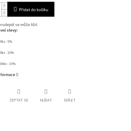
Přidat do košíku
rodejně se může lišit.
ní slevy:
0ks - 5%
50ks - 10%
000ks - 15%
informace
ZEPTAT SE
HLÍDAT
SDÍLET