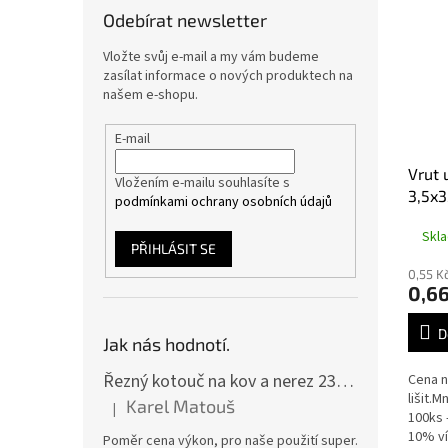
Odebírat newsletter
Vložte svůj e-mail a my vám budeme
zasílat informace o nových produktech na
našem e-shopu.
E-mail
Vrut 
Vložením e-mailu souhlasíte s
3,5x3
podmínkami ochrany osobních údajů
Skl
PŘIHLÁSIT SE
0,55 K
0,66
D
Jak nás hodnotí.
Řezný kotouč na kov a nerez 230x2,0x22 A46T6BF, balení 25ks
Cena n
lišit.
Karel Matouš
|
Hodnocení produktu je 5 z 5 hvězdiček.
100ks 
10% ví
Poměr cena výkon, pro naše použití super.