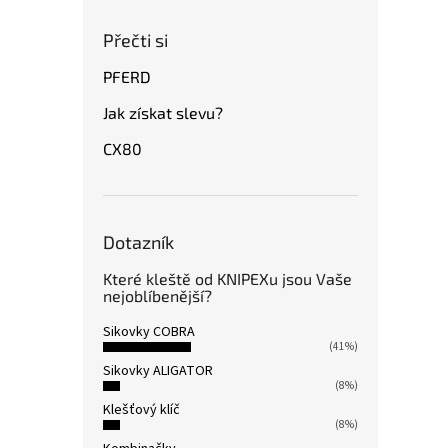
Přečti si
PFERD
Jak získat slevu?
CX80
Dotazník
Které kleště od KNIPEXu jsou Vaše
nejoblíbenější?
Sikovky COBRA
(41%)
Sikovky ALIGATOR
(8%)
Klešťový klíč
(8%)