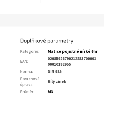
Doplňkové parametry
Kategorie
:
Matice pojistné nízké 6hr
02085926790212853700001
EAN
:
00010192955
Norma
:
DIN 985
Povrchová
Bílý zinek
úprava
:
Průměr
:
M3