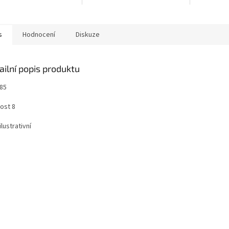
s
Hodnocení
Diskuze
ailní popis produktu
985
ost 8
ilustrativní