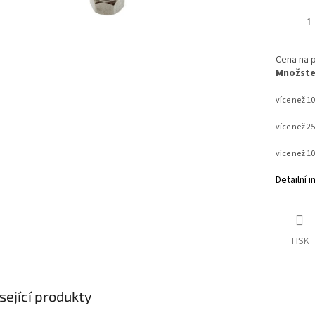
Cena na p
Množstev
více než 10
více než 2
více než 1
Detailní 
TISK
sející produkty