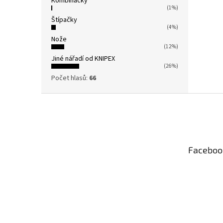
Kombinačky
(1%)
Štípačky
(4%)
Nože
(12%)
Jiné nářadí od KNIPEX
(26%)
Počet hlasů:
66
Z
á
p
a
t
Faceboo
í