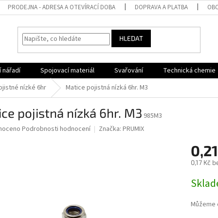
PRODEJNA - ADRESA A OTEVÍRACÍ DOBA
DOPRAVA A PLATBA
OBC
HLEDAT
 nářadí
Spojovací materiál
Svařování
Technická chemie
jistné nízké 6hr
Matice pojistná nízká 6hr. M3
ce pojistná nízká 6hr. M3
985M3
né
noceno
Podrobnosti hodnocení
Značka:
PRUMIX
ní
0,2
u
0,17 Kč 
Měrná
Sklad
cena:
ek.
Můžeme d