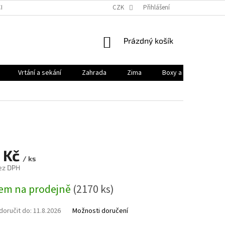
HODNÍ PODMÍNKY
PODMÍNKY OCHRANY OSOBNÍCH ÚDAJŮ
CZK
Přihlášení
KONTAK
NÁKUPNÍ
Prázdný košík
KOŠÍK
Vrtání a sekání
Zahrada
Zima
Boxy a brašny
1 Kč
/ ks
bez DPH
em na prodejně
(2170 ks)
oručit do:
11.8.2026
Možnosti doručení