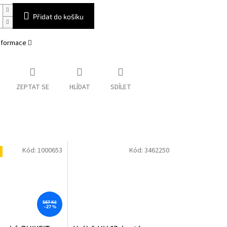
Přidat do košíku
informace
ZEPTAT SE
HLÍDAT
SDÍLET
Kód:
1000653
Kód:
3462250
567 Kč
–27 %