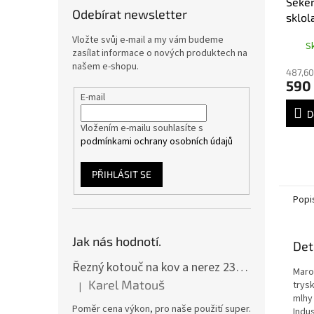
Seke
Odebírat newsletter
sklol
HT22
Vložte svůj e-mail a my vám budeme
S
zasílat informace o nových produktech na
našem e-shopu.
487,60
590
E-mail
D
Vložením e-mailu souhlasíte s
podmínkami ochrany osobních údajů
PŘIHLÁSIT SE
Popi
Jak nás hodnotí.
Det
Řezný kotouč na kov a nerez 230x2,0x22 A46T6BF, balení 25ks
Maro
Karel Matouš
trys
|
Hodnocení produktu je 5 z 5 hvězdiček.
mlhy
Poměr cena výkon, pro naše použití super.
Indus