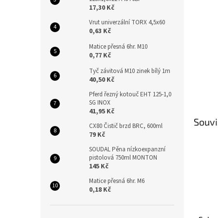
n
17,30 Kč
e
l
Vrut univerzální TORX 4,5x60
0,63 Kč
Matice přesná 6hr. M10
0,77 Kč
Tyč závitová M10 zinek bílý 1m
40,50 Kč
Pferd řezný kotouč EHT 125-1,0
SG INOX
41,95 Kč
Souvi
CX80 Čistič brzd BRC, 600ml
79 Kč
SOUDAL Pěna nízkoexpanzní
pistolová 750ml MONTON
145 Kč
Matice přesná 6hr. M6
0,18 Kč