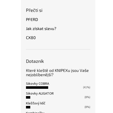
Přečti si
PFERD
Jak získat slevu?
CX80
Dotazník
Které kleště od KNIPEXu jsou Vaše
nejoblíbenější?
Sikovky COBRA
(41%)
Sikovky ALIGATOR
(8%)
Klešťový klíč
(8%)