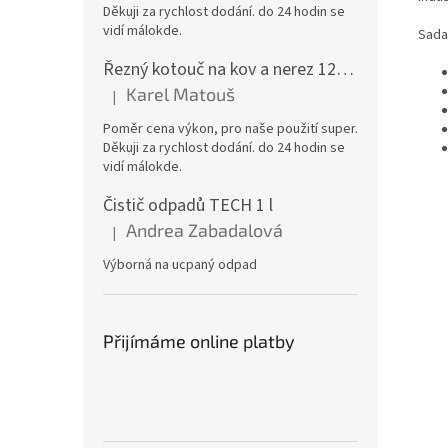
Děkuji za rychlost dodání. do 24 hodin se
vidí málokde.
Sada
Řezný kotouč na kov a nerez 125x1,0x22 A46T6BF, balení 25ks
Karel Matouš
|
Hodnocení produktu je 5 z 5 hvězdiček.
Poměr cena výkon, pro naše použití super.
Děkuji za rychlost dodání. do 24 hodin se
vidí málokde.
Čistič odpadů TECH 1 l
Andrea Zabadalová
|
Hodnocení produktu je 5 z 5 hvězdiček.
Výborná na ucpaný odpad
Přijímáme online platby