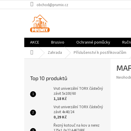
Přejít
obchod@prumix.cz
na
obsah
AKCE
Brusivo
Ochranné pomůcky
Ruční
Domů
Zahrada
Příslušenství k postřikovačům
P
MAR
o
s
Průměr
Neohod
Top 10 produktů
t
hodnoce
r
produkt
Vrut univerzální TORX částečný
a
závit 5x100/60
je
1,18 Kč
0,0
n
z
n
Vrut univerzální TORX částečný
5
závit 4x40/24
í
hvězdič
0,29 Kč
p
a
Řezný kotouč na kov a nerez
125x1,0x22 A46T6BF