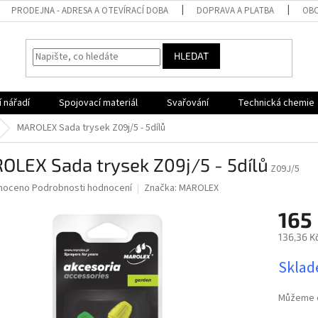
PRODEJNA - ADRESA A OTEVÍRACÍ DOBA
DOPRAVA A PLATBA
OBC
HLEDAT
 nářadí
Spojovací materiál
Svařování
Technická chemie
MAROLEX Sada trysek Z09j/5 - 5dílů
OLEX Sada trysek Z09j/5 - 5dílů
Z09J/5
né
noceno
Podrobnosti hodnocení
Značka:
MAROLEX
ní
165
u
136,36 K
Měrná
Sklad
cena:
ek.
Můžeme d