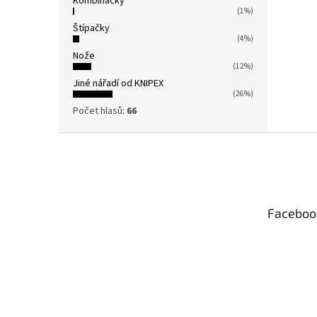
Kombinačky
(1%)
Štípačky
(4%)
Nože
(12%)
Jiné nářadí od KNIPEX
(26%)
Počet hlasů:
66
Z
á
p
a
t
Faceboo
í