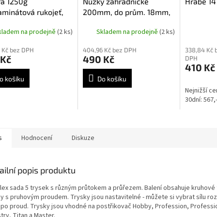
ra 1250g
Nůžky zahradnické
Hrábě 14
aminátová rukojeť,
200mm, do prům. 18mm,
0203
stavitelné
kladem na prodejně
(2 ks)
Skladem na prodejně
(2 ks)
 Kč bez DPH
404,96 Kč bez DPH
338,84 Kč 
 Kč
490 Kč
DPH
410 Kč
o košíku
Do košíku
Nejnižší c
30dní: 567,
s
Hodnocení
Diskuze
ailní popis produktu
lex sada 5 trysek s různým průtokem a průřezem. Balení obsahuje kruhové t
ky s pruhovým proudem. Trysky jsou nastavitelné - můžete si vybrat sílu roz
 po proud. Trysky jsou vhodné na postřikovač Hobby, Profession, Professio
try, Titan a Master.