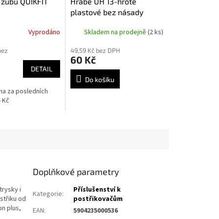
 zubů QUIKFIT
Hrábě UH 13-hroté
plastové bez násady
Vyprodáno
Skladem na prodejně
(2 ks)
bez
49,59 Kč bez DPH
60 Kč
DETAIL
Do košíku
ena za posledních
- Kč
Doplňkové parametry
rysky i
Příslušenství k
Kategorie
:
střiku od
postřikovačům
n plus,
EAN
:
5904235000536