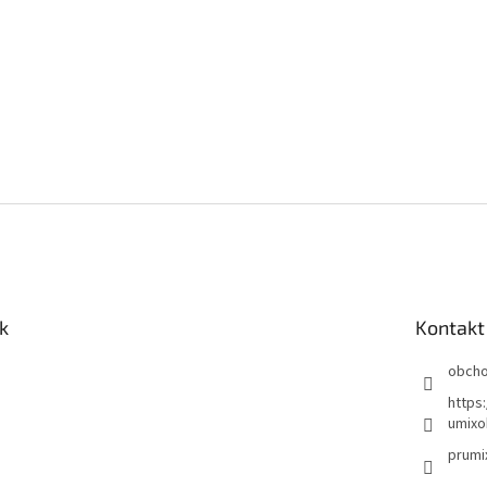
k
Kontakt
obch
https
umixo
prumi