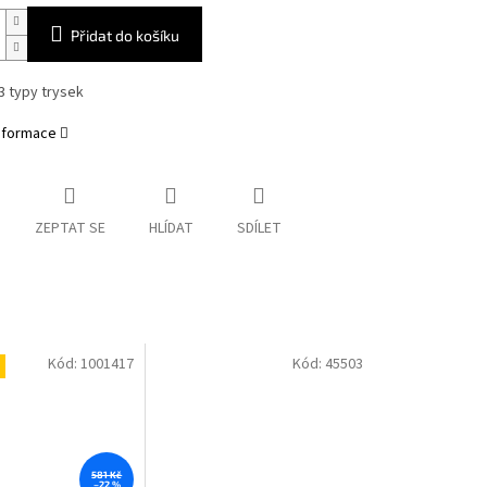
Přidat do košíku
3 typy trysek
informace
ZEPTAT SE
HLÍDAT
SDÍLET
Kód:
1001417
Kód:
45503
581 Kč
–22 %