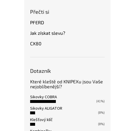
Přečti si
PFERD
Jak získat slevu?
CX80
Dotazník
Které kleště od KNIPEXu jsou Vaše
nejoblíbenější?
Sikovky COBRA
(41%)
Sikovky ALIGATOR
(8%)
Klešťový klíč
(8%)