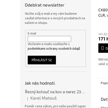
Odebírat newsletter
CX80 
Vložte svůj e-mail a my vám budeme
CLR, 
zasílat informace o nových produktech na
600m
našem e-shopu.
Průmě
hodno
E-mail
141,32
produ
171 
je
4,8
Vložením e-mailu souhlasíte s
z
podmínkami ochrany osobních údajů
D
5
hvězdi
600 ml
PŘIHLÁSIT SE
silně 
Jak nás hodnotí.
Popi
Řezný kotouč na kov a nerez 230x2,0x22 A46T6BF, balení 25ks
Karel Matouš
|
Det
Hodnocení produktu je 5 z 5 hvězdiček.
Poměr cena výkon, pro naše použití super.