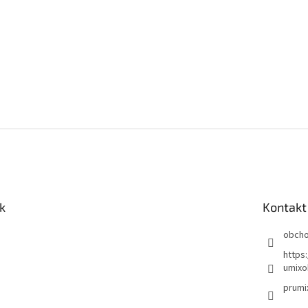
k
Kontakt
obch
https
umixo
prumi