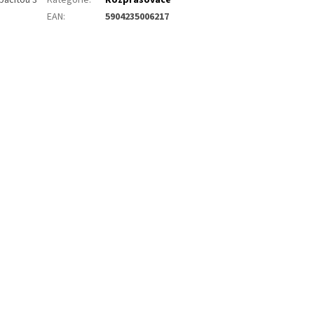
pacitou 3
Kategorie
:
Rozprašovače
EAN
:
5904235006217