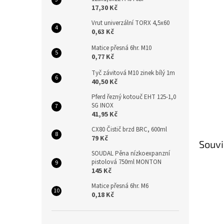
n
17,30 Kč
e
l
Vrut univerzální TORX 4,5x60
0,63 Kč
Matice přesná 6hr. M10
0,77 Kč
Tyč závitová M10 zinek bílý 1m
40,50 Kč
Pferd řezný kotouč EHT 125-1,0
SG INOX
41,95 Kč
CX80 Čistič brzd BRC, 600ml
79 Kč
Souvi
SOUDAL Pěna nízkoexpanzní
pistolová 750ml MONTON
145 Kč
Matice přesná 6hr. M6
0,18 Kč