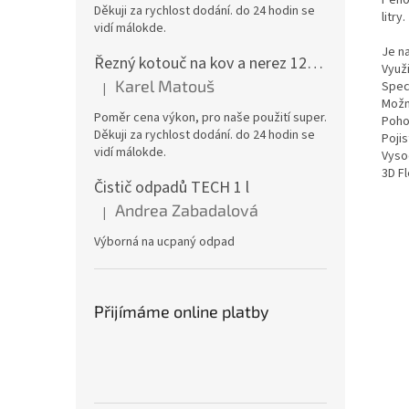
Pěno
Děkuji za rychlost dodání. do 24 hodin se
litry.
vidí málokde.
Je na
Řezný kotouč na kov a nerez 125x1,0x22 A46T6BF, balení 25ks
Využi
Karel Matouš
Spec
|
Hodnocení produktu je 5 z 5 hvězdiček.
Možn
Poměr cena výkon, pro naše použití super.
Poho
Děkuji za rychlost dodání. do 24 hodin se
Pojis
vidí málokde.
Vyso
3D Fl
Čistič odpadů TECH 1 l
Andrea Zabadalová
|
Hodnocení produktu je 5 z 5 hvězdiček.
Výborná na ucpaný odpad
Přijímáme online platby