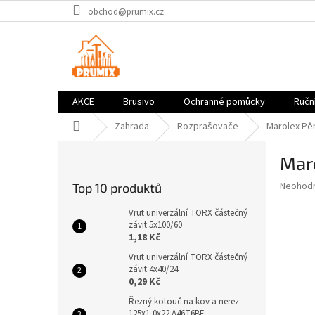
Přejít
obchod@prumix.cz
na
obsah
AKCE
Brusivo
Ochranné pomůcky
Ruční
Domů
Zahrada
Rozprašovače
Marolex Pěn
P
Mar
o
s
Průměr
Neohod
Top 10 produktů
t
hodnoce
r
produkt
Vrut univerzální TORX částečný
a
závit 5x100/60
je
1,18 Kč
0,0
n
z
n
Vrut univerzální TORX částečný
5
závit 4x40/24
í
hvězdič
0,29 Kč
p
a
Řezný kotouč na kov a nerez
125x1,0x22 A46T6BF