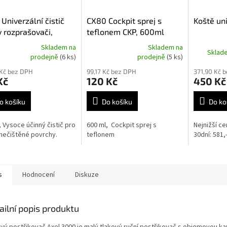
Univerzální čistič
CX80 Cockpit sprej s
Koště un
v rozprašovači,
teflonem CKP, 600ml
l
Skladem na
Skladem na
Sklad
rné
Průměrné
prodejně
(6 ks)
prodejně
(5 ks)
cení
hodnocení
 Kč bez DPH
99,17 Kč bez DPH
371,90 Kč 
ktu
produktu
Kč
120 Kč
450 Kč
je
5,0
z
o košíku
Do košíku
Do ko
5
ček.
hvězdiček.
, Vysoce účinný čistič pro
600 ml, Cockpit sprej s
Nejnižší c
znečištěné povrchy.
teflonem
30dní: 581,
s
Hodnocení
Diskuze
ailní popis produktu