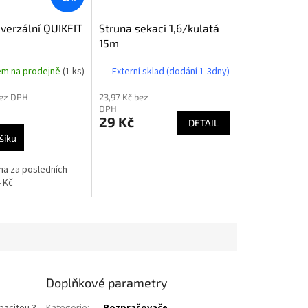
iverzální QUIKFIT
Struna sekací 1,6/kulatá
15m
em na prodejně
(1 ks)
Externí sklad (dodání 1-3dny)
bez DPH
23,97 Kč bez
DPH
29 Kč
DETAIL
šíku
ena za posledních
- Kč
Doplňkové parametry