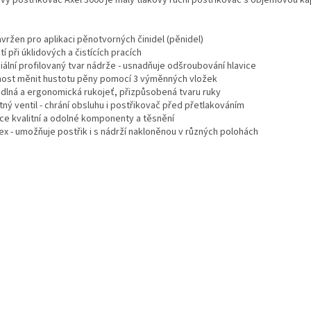
vý postřikovač Axel 3000 je malý tlakový ruční postřikovač s objemovou ka
vržen pro aplikaci pěnotvorných činidel (pěnidel)
tí při úklidových a čistících pracích
iální profilovaný tvar nádrže - usnadňuje odšroubování hlavice
ost měnit hustotu pěny pomocí 3 výměnných vložek
dlná a ergonomická rukojeť, přizpůsobená tvaru ruky
tný ventil - chrání obsluhu i postřikovač před přetlakováním
ce kvalitní a odolné komponenty a těsnění
ex - umožňuje postřik i s nádrží nakloněnou v různých polohách