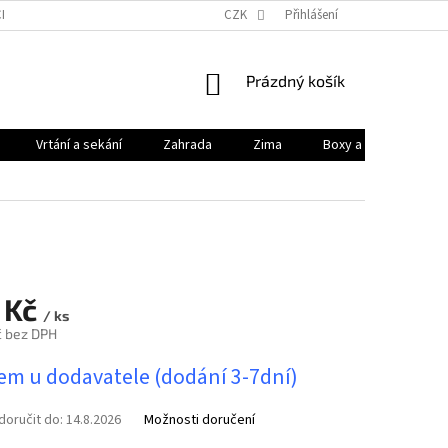
HODNÍ PODMÍNKY
PODMÍNKY OCHRANY OSOBNÍCH ÚDAJŮ
CZK
Přihlášení
KONTAK
NÁKUPNÍ
Prázdný košík
KOŠÍK
Vrtání a sekání
Zahrada
Zima
Boxy a brašny
 Kč
/ ks
č bez DPH
em u dodavatele (dodání 3-7dní)
oručit do:
14.8.2026
Možnosti doručení