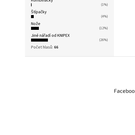
Kombinačky
(1%)
Štípačky
(4%)
Nože
(12%)
Jiné nářadí od KNIPEX
(26%)
Počet hlasů:
66
Z
á
p
a
t
Faceboo
í