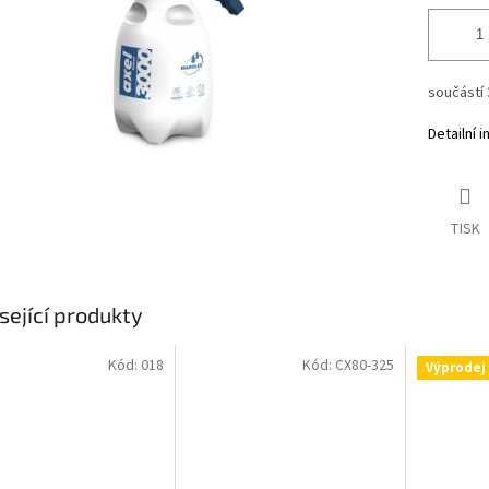
součástí 
Detailní 
TISK
sející produkty
Kód:
018
Kód:
CX80-325
Výprodej