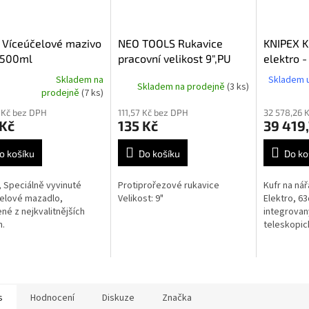
 Víceúčelové mazivo
NEO TOOLS Rukavice
KNIPEX K
 500ml
pracovní velikost 9",PU
elektro -
povlak, protiprořezové
Skladem na
Skladem u
Skladem na prodejně
(3 ks)
rné
4X43D, 97-609-9
prodejně
(7 ks)
cení
 Kč bez DPH
111,57 Kč bez DPH
32 578,26 
ktu
 Kč
135 Kč
39 419
o košíku
Do košíku
Do ko
ček.
, Speciálně vyvinuté
Protiprořezové rukavice
Kufr na ná
elové mazadlo,
Velikost: 9"
Elektro, 63
né z nejkvalitnějších
integrovan
n.
teleskopi
s
Hodnocení
Diskuze
Značka