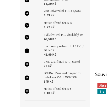
n
17,30 Kč
e
l
Vrut univerzální TORX 4,5x60
0,63 Kč
Matice přesná 6hr. M10
0,77 Kč
Tyč závitová M10 zinek bílý 1m
40,50 Kč
Pferd řezný kotouč EHT 125-1,0
SG INOX
41,95 Kč
CX80 Čistič brzd BRC, 600ml
79 Kč
SOUDAL Pěna nízkoexpanzní
Souvi
pistolová 750ml MONTON
145 Kč
Akce
Matice přesná 6hr. M6
Tip
0,18 Kč