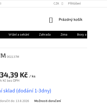
HODNÍ PODMÍNKY
PODMÍNKY OCHRANY OSOBNÍCH ÚDAJŮ
CZK
Přihlášení
KONTAK
NÁKUPNÍ
Prázdný košík
KOŠÍK
Vrtání a sekání
Zahrada
Zima
Boxy a brašny
7M
002137M
534,39 Kč
/ ks
4 Kč bez DPH
í sklad (dodání 1-3dny)
oručit do:
13.8.2026
Možnosti doručení