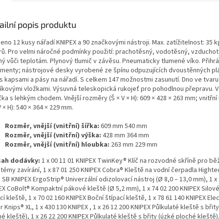
ailní popis produktu
no 12 kusy nářadí KNIPEX a 90 značkovými nástroji. Max. zatížitelnost: 35 
itrů. Pro velmi náročné podmínky použití: prachotěsný, vodotěsný, vzducho
ný vůči teplotám. Plynový tlumič v závěsu. Pneumaticky tlumené víko. Přihr
menty; nástrojové desky vyrobené ze špínu odpuzujících dvoustěnných pl
 s kapsami a pásy na nářadí. S celkem 147 možnostmi zasunutí. Dno ve tvaru
iníkovými vložkami. Výsuvná teleskopická rukojeť pro pohodlnou přepravu. V
ka s lehkým chodem. Vnější rozměry (Š × V × H): 609 × 428 × 263 mm; vnitřn
V × H): 540 × 364 × 229 mm.
Rozměr, vnější (vnitřní) šířka:
609 mm 540 mm
Rozměr, vnější (vnitřní) výška:
428 mm 364 mm
Rozměr, vnější (vnitřní) hloubka:
263 mm 229 mm
ah dodávky:
1 x 00 11 01 KNIPEX TwinKey® Klíč na rozvodné skříně pro bě
témy zavírání, 1 x 87 01 250 KNIPEX Cobra® Kleště na vodní čerpadla Hightec
 SB KNIPEX ErgoStrip® Univerzální odizolovací nástroj (Ø 8,0 – 13,0 mm), 1 x
EX CoBolt® Kompaktní pákové kleště (Ø 5,2 mm), 1 x 74 02 200 KNIPEX Silov
cí kleště, 1 x 70 02 160 KNIPEX Boční štípací kleště, 1 x 78 61 140 KNIPEX Ele
 Knips® XL, 1 x 430 130 KNIPEX , 1 x 26 12 200 KNIPEX Půlkulaté kleště s břit
é kleště), 1 x 26 22 200 KNIPEX Půlkulaté kleště s břity (úzké ploché kleště)