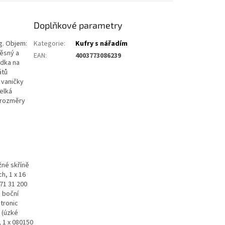
Doplňkové parametry
kg. Objem:
Kategorie
:
Kufry s nářadím
těsný a
EAN
:
4003773086239
ádka na
átů
 vaničky
elká
í rozměry
žné skříně
h, 1 x 16
 71 31 200
é boční
ctronic
y (úzké
, 1 x 080150