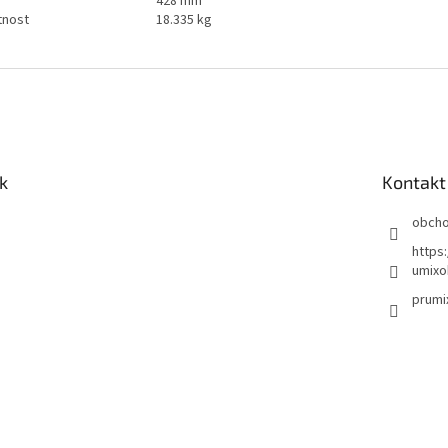
428 mm
nost
18.335 kg
k
Kontakt
obch
https
umixo
prumi