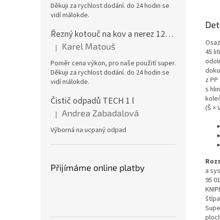
Děkuji za rychlost dodání. do 24 hodin se
vidí málokde.
Det
Řezný kotouč na kov a nerez 125x1,0x22 A46T6BF, balení 25ks
Osaze
Karel Matouš
|
Hodnocení produktu je 5 z 5 hvězdiček.
45 l
odol
Poměr cena výkon, pro naše použití super.
doku
Děkuji za rychlost dodání. do 24 hodin se
z PP
vidí málokde.
s hl
koleč
Čistič odpadů TECH 1 l
(Š × 
Andrea Zabadalová
|
Hodnocení produktu je 5 z 5 hvězdiček.
Výborná na ucpaný odpad
Rozs
Přijímáme online platby
a sys
95 01
KNIP
štípa
Super
ploch