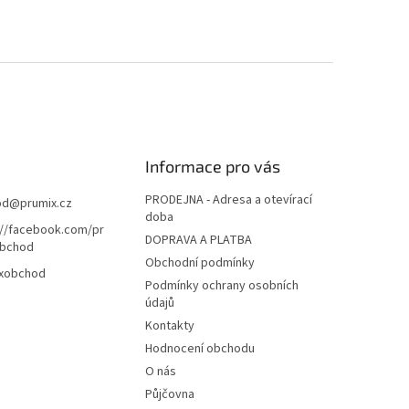
Informace pro vás
PRODEJNA - Adresa a otevírací
od
@
prumix.cz
doba
://facebook.com/pr
DOPRAVA A PLATBA
bchod
Obchodní podmínky
xobchod
Podmínky ochrany osobních
údajů
Kontakty
Hodnocení obchodu
O nás
Půjčovna