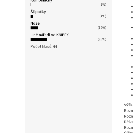
Kombinačky
(1%)
Štípačky
(4%)
Nože
(12%)
Jiné nářadí od KNIPEX
(26%)
Počet hlasů:
66
Výšk
Rozmě
Rozmě
Délk
Rozmě