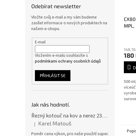
Odebírat newsletter
Vložte svůj e-mail a my vám budeme
CX80
zasílat informace o nových produktech na
MPL,
našem e-shopu.
Průmě
E-mail
hodno
148,76
produ
180
Vložením e-mailu souhlasíte s
je
podmínkami ochrany osobních údajů
5,0
z
D
5
PŘIHLÁSIT SE
hvězdi
500 ml
víceúč
vyrobe
surovi
Jak nás hodnotí.
Řezný kotouč na kov a nerez 230x2,0x22 A46T6BF, balení 25ks
Karel Matouš
|
Hodnocení produktu je 5 z 5 hvězdiček.
Popi
Poměr cena výkon, pro naše použití super.