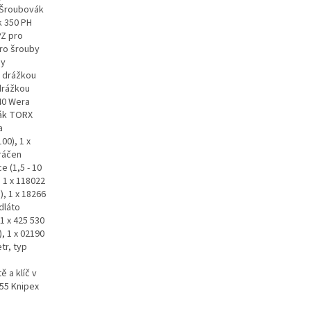
a Šroubovák
k 350 PH
PZ pro
pro šrouby
by
s drážkou
 drážkou
40 Wera
vák TORX
a
0), 1 x
ráčen
e (1,5 - 10
 1 x 118022
, 1 x 18266
dláto
 1 x 425 530
 1 x 02190
tr, typ
 a klíč v
055 Knipex