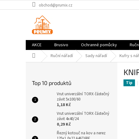
Přejít
obchod@prumix.cz
na
obsah
AKCE
Brusivo
Ochranné pomůcky
Ruční
Domů
Ruční nářadí
Sady nářadí
Kufry s ná
P
KNI
o
s
Top 10 produktů
Tip
t
r
Vrut univerzální TORX částečný
a
závit 5x100/60
1,18 Kč
n
n
Vrut univerzální TORX částečný
závit 4x40/24
í
0,29 Kč
p
a
Řezný kotouč na kov a nerez
125x1,0x22 A46T6BF