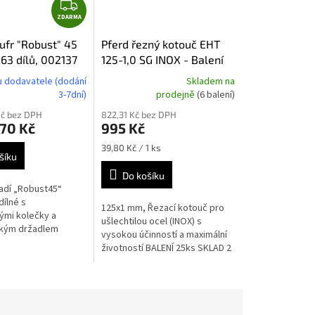
Z
ZDARMA
D
A
ufr "Robust" 45
Pferd řezný kotouč EHT
R
 63 dílů, 002137
125-1,0 SG INOX - Balení
M
25ks
 dodavatele (dodání
Skladem na
A
Průměrné
3-7dní)
prodejně
(6 balení)
hodnocení
Kč bez DPH
822,31 Kč bez DPH
produktu
,70 Kč
995 Kč
je
5,0
Měrná
39,80 Kč / 1 ks
z
šíku
cena:
5
Do košíku
hvězdiček.
řadí „Robust45“
dílné s
125x1 mm, Řezací kotouč pro
ými kolečky a
ušlechtilou ocel (INOX) s
ckým držadlem
vysokou účinností a maximální
životností BALENÍ 25ks SKLAD 2
- OSTRAVA Vítkovice (není
možno vyzvednout) - 130...