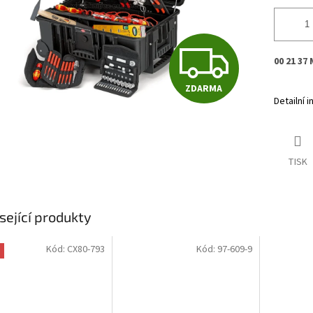
Z
00 21 37
ZDARMA
D
Detailní 
A
TISK
R
sející produkty
M
Kód:
CX80-793
Kód:
97-609-9
A