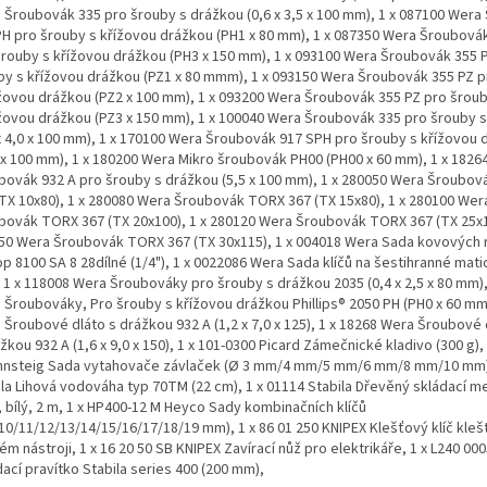
 Šroubovák 335 pro šrouby s drážkou (0,6 x 3,5 x 100 mm), 1 x 087100 Wer
PH pro šrouby s křížovou drážkou (PH1 x 80 mm), 1 x 087350 Wera Šroubová
šrouby s křížovou drážkou (PH3 x 150 mm), 1 x 093100 Wera Šroubovák 355 
by s křížovou drážkou (PZ1 x 80 mmm), 1 x 093150 Wera Šroubovák 355 PZ 
ížovou drážkou (PZ2 x 100 mm), 1 x 093200 Wera Šroubovák 355 PZ pro šrou
ížovou drážkou (PZ3 x 150 mm), 1 x 100040 Wera Šroubovák 335 pro šrouby 
 x 4,0 x 100 mm), 1 x 170100 Wera Šroubovák 917 SPH pro šrouby s křížovou
 x 100 mm), 1 x 180200 Wera Mikro šroubovák PH00 (PH00 x 60 mm), 1 x 1826
bovák 932 A pro šrouby s drážkou (5,5 x 100 mm), 1 x 280050 Wera Šroubo
(TX 10x80), 1 x 280080 Wera Šroubovák TORX 367 (TX 15x80), 1 x 280100 Wer
bovák TORX 367 (TX 20x100), 1 x 280120 Wera Šroubovák TORX 367 (TX 25x10
50 Wera Šroubovák TORX 367 (TX 30x115), 1 x 004018 Wera Sada kovových 
p 8100 SA 8 28dílné (1/4"), 1 x 0022086 Wera Sada klíčů na šestihranné matic
 1 x 118008 Wera Šroubováky pro šrouby s drážkou 2035 (0,4 x 2,5 x 80 mm),
 Šroubováky, Pro šrouby s křížovou drážkou Phillips® 2050 PH (PH0 x 60 mm)
 Šroubové dláto s drážkou 932 A (1,2 x 7,0 x 125), 1 x 18268 Wera Šroubové 
žkou 932 A (1,6 x 9,0 x 150), 1 x 101-0300 Picard Zámečnické kladivo (300 g),
nnsteig Sada vytahovače závlaček (Ø 3 mm/4 mm/5 mm/6 mm/8 mm/10 mm),
ila Lihová vodováha typ 70TM (22 cm), 1 x 01114 Stabila Dřevěný skládací me
, bílý, 2 m, 1 x HP400-12 M Heyco Sady kombinačních klíčů
10/11/12/13/14/15/16/17/18/19 mm), 1 x 86 01 250 KNIPEX Klešťový klíč kleště
ém nástroji, 1 x 16 20 50 SB KNIPEX Zavírací nůž pro elektrikáře, 1 x L240 00
ací pravítko Stabila series 400 (200 mm),