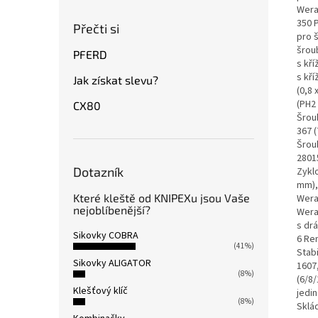
Wera
350 
Přečti si
pro 
šrou
PFERD
s kř
s kř
Jak získat slevu?
(0,8
(PH2
CX80
Šrou
367 
Šrou
2801
Dotazník
Zyklo
mm),
Které kleště od KNIPEXu jsou Vaše
Wera
nejoblíbenější?
Wera
s drá
Sikovky COBRA
6 Re
(41%)
Stab
Sikovky ALIGATOR
1607
(8%)
(6/8/
Klešťový klíč
jedin
(8%)
Sklád