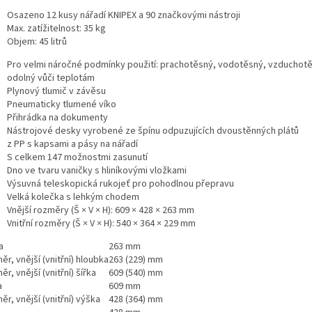
Osazeno 12 kusy nářadí KNIPEX a 90 značkovými nástroji
Max. zatížitelnost: 35 kg
Objem: 45 litrů
Pro velmi náročné podmínky použití: prachotěsný, vodotěsný, vzduchot
odolný vůči teplotám
Plynový tlumič v závěsu
Pneumaticky tlumené víko
Přihrádka na dokumenty
Nástrojové desky vyrobené ze špínu odpuzujících dvoustěnných plátů
z PP s kapsami a pásy na nářadí
S celkem 147 možnostmi zasunutí
Dno ve tvaru vaničky s hliníkovými vložkami
Výsuvná teleskopická rukojeť pro pohodlnou přepravu
Velká kolečka s lehkým chodem
Vnější rozměry (Š × V × H): 609 × 428 × 263 mm
Vnitřní rozměry (Š × V × H): 540 × 364 × 229 mm
a
263 mm
r, vnější (vnitřní) hloubka
263 (229) mm
r, vnější (vnitřní) šířka
609 (540) mm
a
609 mm
r, vnější (vnitřní) výška
428 (364) mm