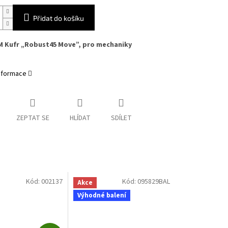
Přidat do košíku
 M Kufr „Robust45 Move”, pro mechaniky
informace
ZEPTAT SE
HLÍDAT
SDÍLET
Kód:
002137
Kód:
095829BAL
Akce
Výhodné balení