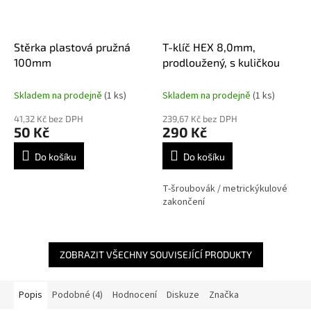
Stěrka plastová pružná
T-klíč HEX 8,0mm,
100mm
prodloužený, s kuličkou
Skladem na prodejně
(1 ks)
Skladem na prodejně
(1 ks)
41,32 Kč bez DPH
239,67 Kč bez DPH
50 Kč
290 Kč
Do košíku
Do košíku
T-šroubovák / metrickýkulové
zakončení
ZOBRAZIT VŠECHNY SOUVISEJÍCÍ PRODUKTY
Popis
Podobné (4)
Hodnocení
Diskuze
Značka