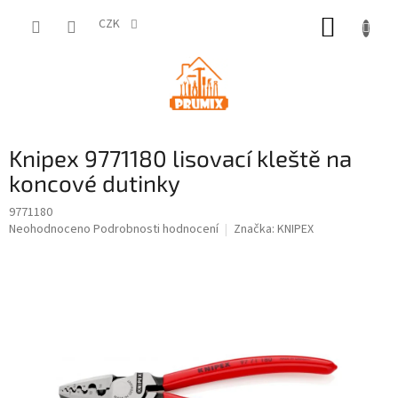
Přejít
NÁKUP
na
CZK
obsah
KOŠÍK
Knipex 9771180 lisovací kleště na
koncové dutinky
9771180
Průměrné
Neohodnoceno
Podrobnosti hodnocení
Značka:
KNIPEX
hodnocení
produktu
je
0,0
z
5
hvězdiček.