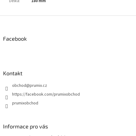
Délka
:
180 mm
Z
á
p
a
Facebook
t
í
Kontakt
obchod
@
prumix.cz
https://facebook.com/prumixobchod
prumixobchod
Informace pro vás