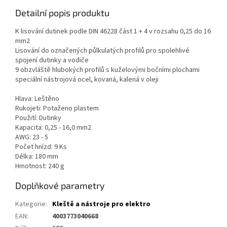
Detailní popis produktu
K lisování dutinek podle DIN 46228 část 1 + 4 v rozsahu 0,25 do 16
mm2
Lisování do označených půlkulatých profilů pro spolehlivé
spojení dutinky a vodiče
9 obzvláště hlubokých profilů s kuželovými bočními plochami
speciální nástrojová ocel, kovaná, kalená v oleji
Hlava: Leštěno
Rukojeti: Potaženo plastem
Použití: Dutinky
Kapacita: 0,25 - 16,0 mm2
AWG: 23 - 5
Počet hnízd: 9 Ks
Délka: 180 mm
Hmotnost: 240 g
Doplňkové parametry
Kategorie
:
Kleště a nástroje pro elektro
EAN
:
4003773040668