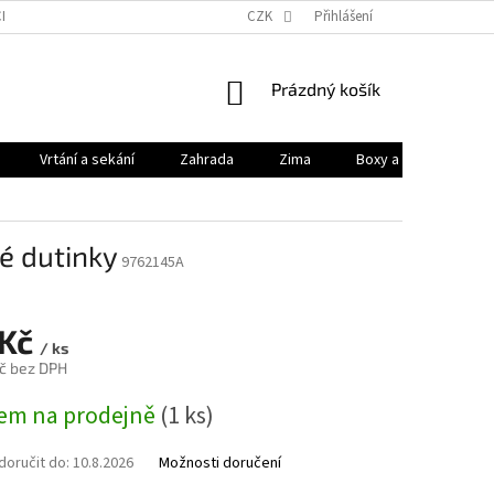
HODNÍ PODMÍNKY
PODMÍNKY OCHRANY OSOBNÍCH ÚDAJŮ
CZK
Přihlášení
KONTAK
NÁKUPNÍ
Prázdný košík
KOŠÍK
Vrtání a sekání
Zahrada
Zima
Boxy a brašny
é dutinky
9762145A
 Kč
/ ks
č bez DPH
em na prodejně
(1 ks)
oručit do:
10.8.2026
Možnosti doručení