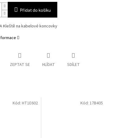
Přidat do košíku
5A Kleště na kabelové koncovky
informace
ZEPTAT SE
HLÍDAT
SDÍLET
Kód:
HT1E602
Kód:
17B405