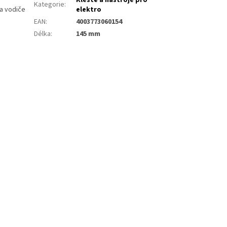
Kleště a nástroje pro
Kategorie
:
 a vodiče
elektro
EAN
:
4003773060154
Délka
:
145 mm