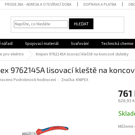
PRODEJNA - ADRESA A OTEVÍRACÍ DOBA
DOPRAVA A PLATBA
OBC
HLEDAT
 nářadí
Spojovací materiál
Svařování
Technická chemie
je pro elektro
Knipex 9762145A lisovací kleště na koncové dutinky
ex 9762145A lisovací kleště na koncov
né
noceno
Podrobnosti hodnocení
Značka:
KNIPEX
ní
761
u
628,93 K
Měrná
Sklad
cena:
ek.
Můžeme d