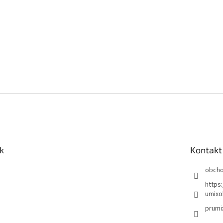
k
Kontakt
obch
https
umixo
prumi