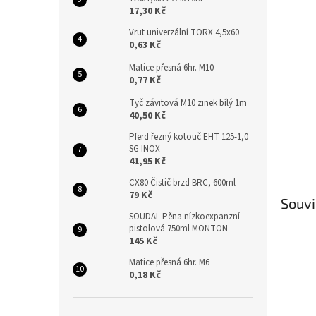
n
17,30 Kč
e
l
Vrut univerzální TORX 4,5x60
0,63 Kč
Matice přesná 6hr. M10
0,77 Kč
Tyč závitová M10 zinek bílý 1m
40,50 Kč
Pferd řezný kotouč EHT 125-1,0
SG INOX
41,95 Kč
CX80 Čistič brzd BRC, 600ml
79 Kč
Souvi
SOUDAL Pěna nízkoexpanzní
pistolová 750ml MONTON
145 Kč
Matice přesná 6hr. M6
0,18 Kč