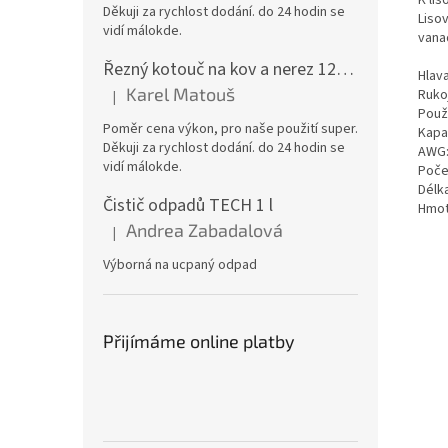
K lis
Děkuji za rychlost dodání. do 24 hodin se
Liso
vidí málokde.
vana
Řezný kotouč na kov a nerez 125x1,0x22 A46T6BF, balení 25ks
Hlav
Karel Matouš
Ruko
|
Hodnocení produktu je 5 z 5 hvězdiček.
Použi
Poměr cena výkon, pro naše použití super.
Kapac
Děkuji za rychlost dodání. do 24 hodin se
AWG: 
vidí málokde.
Počet
Délk
Čistič odpadů TECH 1 l
Hmot
Andrea Zabadalová
|
Hodnocení produktu je 5 z 5 hvězdiček.
Výborná na ucpaný odpad
Přijímáme online platby