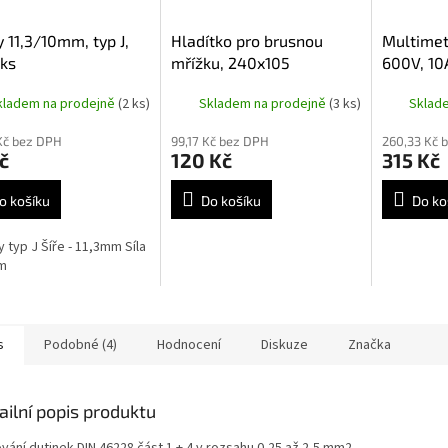
 11,3/10mm, typ J,
Hladítko pro brusnou
Multimetr
ks
mřížku, 240x105
600V, 10
kladem na prodejně
(2 ks)
Skladem na prodejně
(3 ks)
Sklad
Kč bez DPH
99,17 Kč bez DPH
260,33 Kč 
č
120 Kč
315 Kč
o košíku
Do košíku
Do ko
 typ J Šíře - 11,3mm Síla
mm
s
Podobné (4)
Hodnocení
Diskuze
Značka
ailní popis produktu