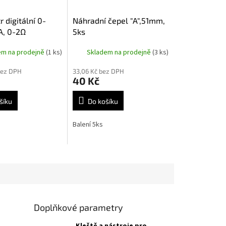
 digitální 0-
Náhradní čepel "A",51mm,
A, 0-2Ω
5ks
em na prodejně
(1 ks)
Skladem na prodejně
(3 ks)
bez DPH
33,06 Kč bez DPH
40 Kč
šíku
Do košíku
Balení 5ks
Doplňkové parametry