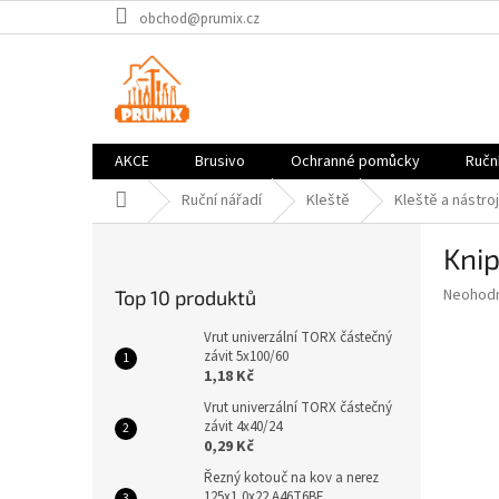
Přejít
obchod@prumix.cz
na
obsah
AKCE
Brusivo
Ochranné pomůcky
Ruční
Domů
Ruční nářadí
Kleště
Kleště a nástro
P
Knip
o
s
Průměr
Neohod
Top 10 produktů
t
hodnoce
r
produkt
Vrut univerzální TORX částečný
a
závit 5x100/60
je
1,18 Kč
0,0
n
z
n
Vrut univerzální TORX částečný
5
závit 4x40/24
í
hvězdič
0,29 Kč
p
a
Řezný kotouč na kov a nerez
125x1,0x22 A46T6BF