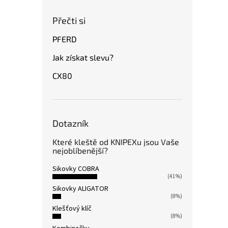
Přečti si
PFERD
Jak získat slevu?
CX80
Dotazník
Které kleště od KNIPEXu jsou Vaše
nejoblíbenější?
Sikovky COBRA
(41%)
Sikovky ALIGATOR
(8%)
Klešťový klíč
(8%)