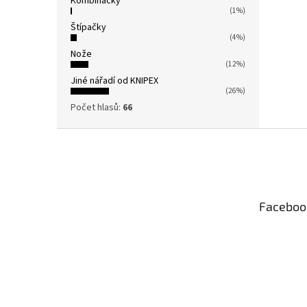
Kombinačky
(1%)
Štípačky
(4%)
Nože
(12%)
Jiné nářadí od KNIPEX
(26%)
Počet hlasů:
66
Z
á
p
a
t
Faceboo
í