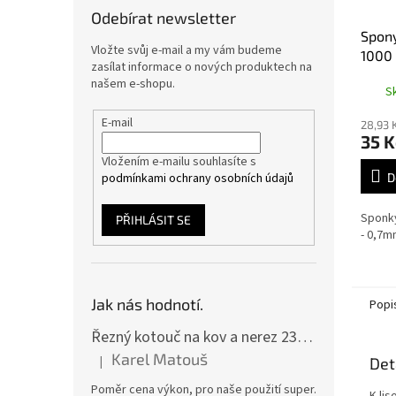
Odebírat newsletter
Spony
Vložte svůj e-mail a my vám budeme
1000 
zasílat informace o nových produktech na
našem e-shopu.
S
E-mail
28,93 
35 K
Vložením e-mailu souhlasíte s
podmínkami ochrany osobních údajů
D
Sponky
PŘIHLÁSIT SE
- 0,7
Jak nás hodnotí.
Popi
Řezný kotouč na kov a nerez 230x2,0x22 A46T6BF, balení 25ks
Karel Matouš
|
Det
Hodnocení produktu je 5 z 5 hvězdiček.
Poměr cena výkon, pro naše použití super.