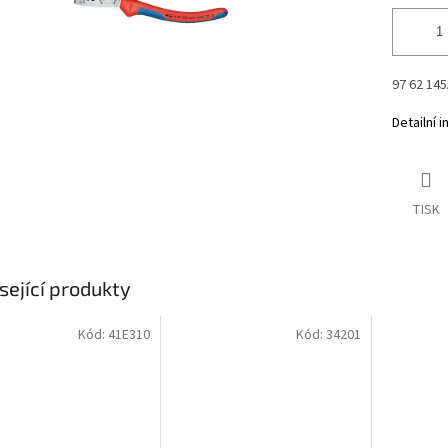
97 62 14
Detailní 
TISK
sející produkty
Kód:
41E310
Kód:
34201