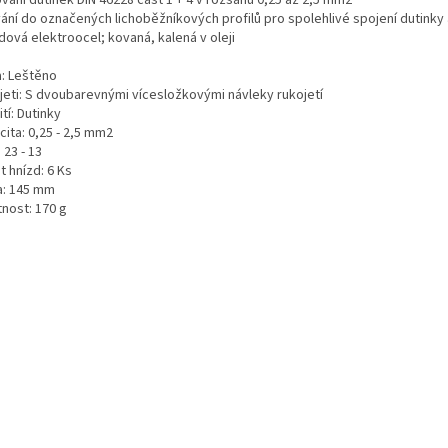
ování dutinek DIN 46228 část 1 + 4 v rozsahu 0,25 až 2,5 mm2
vání do označených lichoběžníkových profilů pro spolehlivé spojení dutinky
dová elektroocel; kovaná, kalená v oleji
a: Leštěno
jeti: S dvoubarevnými vícesložkovými návleky rukojetí
tí: Dutinky
ita: 0,25 - 2,5 mm2
23 - 13
 hnízd: 6 Ks
a: 145 mm
nost: 170 g