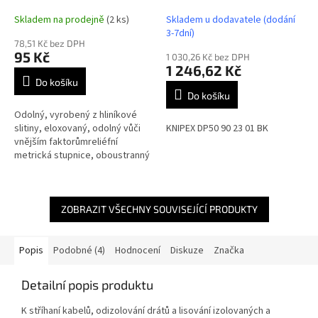
902301BK
Skladem na prodejně
(2 ks)
Skladem u dodavatele (dodání
3-7dní)
78,51 Kč bez DPH
95 Kč
1 030,26 Kč bez DPH
1 246,62 Kč
Do košíku
Do košíku
Odolný, vyrobený z hliníkové
slitiny, eloxovaný, odolný vůči
KNIPEX DP50 90 23 01 BK
vnějším faktorůmreliéfní
metrická stupnice, oboustranný
ZOBRAZIT VŠECHNY SOUVISEJÍCÍ PRODUKTY
Popis
Podobné (4)
Hodnocení
Diskuze
Značka
Detailní popis produktu
K stříhaní kabelů, odizolování drátů a lisování izolovaných a