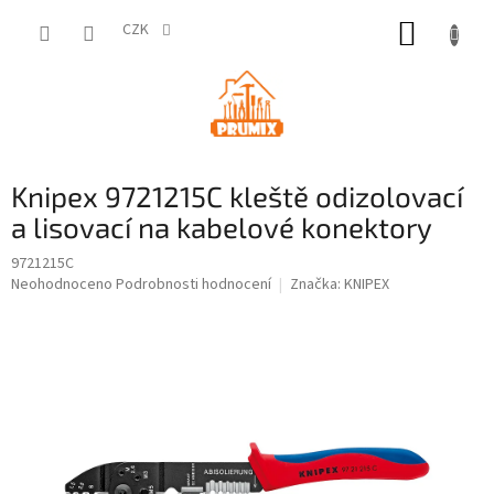
Přejít
NÁKUP
na
CZK
obsah
KOŠÍK
Knipex 9721215C kleště odizolovací
a lisovací na kabelové konektory
9721215C
Průměrné
Neohodnoceno
Podrobnosti hodnocení
Značka:
KNIPEX
hodnocení
produktu
je
0,0
z
5
hvězdiček.