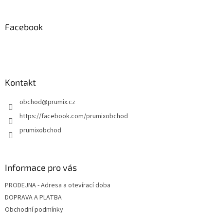
á
p
a
Facebook
t
í
Kontakt
obchod
@
prumix.cz
https://facebook.com/prumixobchod
prumixobchod
Informace pro vás
PRODEJNA - Adresa a otevírací doba
DOPRAVA A PLATBA
Obchodní podmínky