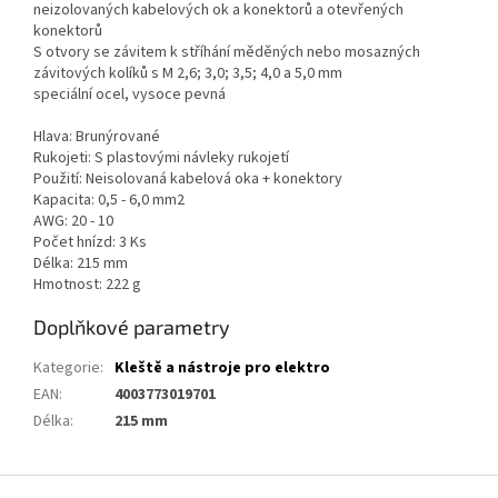
neizolovaných kabelových ok a konektorů a otevřených
konektorů
S otvory se závitem k stříhání měděných nebo mosazných
závitových kolíků s M 2,6; 3,0; 3,5; 4,0 a 5,0 mm
speciální ocel, vysoce pevná
Hlava: Brunýrované
Rukojeti: S plastovými návleky rukojetí
Použití: Neisolovaná kabelová oka + konektory
Kapacita: 0,5 - 6,0 mm2
AWG: 20 - 10
Počet hnízd: 3 Ks
Délka: 215 mm
Hmotnost: 222 g
Doplňkové parametry
Kategorie
:
Kleště a nástroje pro elektro
EAN
:
4003773019701
Délka
:
215 mm
Z