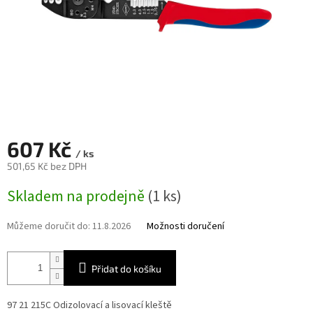
607 Kč
/ ks
501,65 Kč bez DPH
Měrná
Skladem na prodejně
(1 ks)
cena:
Můžeme doručit do:
11.8.2026
Možnosti doručení
Přidat do košíku
97 21 215C Odizolovací a lisovací kleště