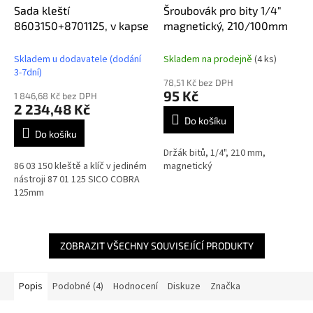
Sada kleští
Šroubovák pro bity 1/4"
8603150+8701125, v kapse
magnetický, 210/100mm
Skladem u dodavatele (dodání
Skladem na prodejně
(4 ks)
3-7dní)
78,51 Kč bez DPH
95 Kč
1 846,68 Kč bez DPH
2 234,48 Kč
Do košíku
Do košíku
Držák bitů, 1/4", 210 mm,
86 03 150 kleště a klíč v jediném
magnetický
nástroji 87 01 125 SICO COBRA
125mm
ZOBRAZIT VŠECHNY SOUVISEJÍCÍ PRODUKTY
Popis
Podobné (4)
Hodnocení
Diskuze
Značka