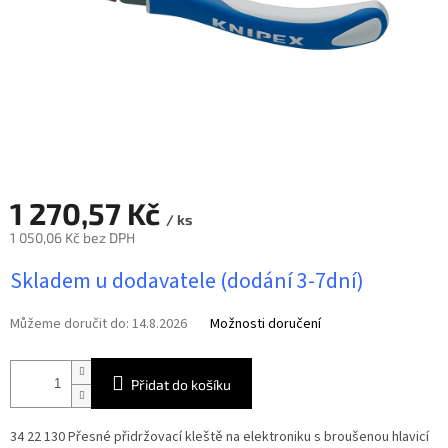
1 270,57 Kč
/ ks
1 050,06 Kč bez DPH
Měrná
Skladem u dodavatele (dodání 3-7dní)
cena:
Můžeme doručit do:
14.8.2026
Možnosti doručení
Přidat do košíku
34 22 130 Přesné přidržovací kleště na elektroniku
s broušenou hlavicí