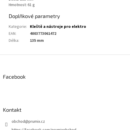
Hmotnost: 61 g
Doplňkové parametry
Kategorie
:
Kleště a nástroje pro elektro
EAN
:
4003773061472
Délka
:
135 mm
Z
á
p
a
Facebook
t
í
Kontakt
obchod
@
prumix.cz
https://facebook.com/prumixobchod