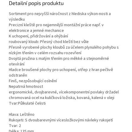
Detailní popis produktu
Sortiment pro nejvyšší náročnost z hlediska výkon-nosti a
výsledku
Precizní kleště pro nejjemnější montážní práce např. v
elektronice a jemné mechanice
K uchopení, přidržování a ohýbání
roubovaný kloub: Přesný chod kleští bez vůle
Přesně vyrobené plochy kloubů za účelem plynulého pohybu s
nízkým třením v celém rozsahu rozevření
Dvojitá pružina s malým třením pro měkké a stejnoměrné
otevírání
Hladce broušené plochy pro uchopení, otřep z hran pečlivě
odstraněn
Finiš, nezpůsobující oslnění
Nepatrná hmotnost
ergonomické, dvojbarevné, vícekomponentní povlaky držadel
chromovaná ocel na kuličková ložiska, kovaná, kalená v oleji
Tvar:Půlkulaté čelisti
Hlava: Leštěno
Rukojeti: S dvoubarevnými vícesložkovými návleky rukojetí
Tvar: 2
Délka: 135 mm