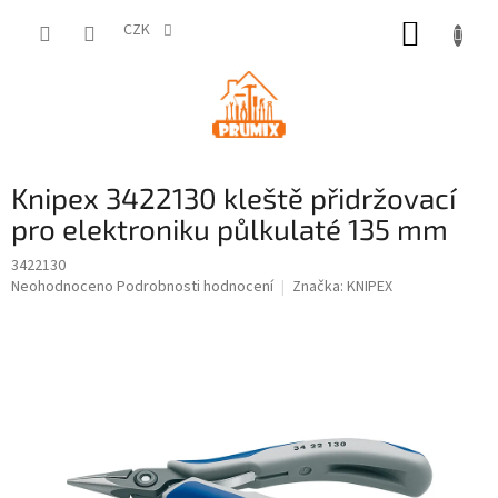
Přejít
NÁKUP
na
CZK
obsah
KOŠÍK
Knipex 3422130 kleště přidržovací
pro elektroniku půlkulaté 135 mm
3422130
Průměrné
Neohodnoceno
Podrobnosti hodnocení
Značka:
KNIPEX
hodnocení
produktu
je
0,0
z
5
hvězdiček.