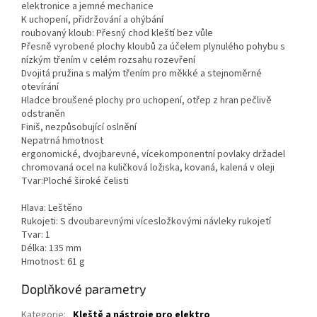
elektronice a jemné mechanice
K uchopení, přidržování a ohýbání
roubovaný kloub: Přesný chod kleští bez vůle
Přesně vyrobené plochy kloubů za účelem plynulého pohybu s
nízkým třením v celém rozsahu rozevření
Dvojitá pružina s malým třením pro měkké a stejnoměrné
otevírání
Hladce broušené plochy pro uchopení, otřep z hran pečlivě
odstraněn
Finiš, nezpůsobující oslnění
Nepatrná hmotnost
ergonomické, dvojbarevné, vícekomponentní povlaky držadel
chromovaná ocel na kuličková ložiska, kovaná, kalená v oleji
Tvar:Ploché široké čelisti
Hlava: Leštěno
Rukojeti: S dvoubarevnými vícesložkovými návleky rukojetí
Tvar: 1
Délka: 135 mm
Hmotnost: 61 g
Doplňkové parametry
Kategorie
:
Kleště a nástroje pro elektro