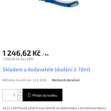
1 246,62 Kč
/ ks
1 030,26 Kč bez DPH
Měrná
Skladem u dodavatele (dodání 3-7dní)
cena:
Můžeme doručit do:
13.8.2026
Možnosti doručení
Přidat do košíku
34 12 130 Přesné přidržovací kleště na elektroniku
s broušenou hlavicí