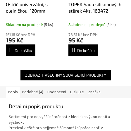
Ostřič univerzální, s
TOPEX Sada silikonových
olejničkou, 120mm
stěrek 4ks, 16B472
Skladem na prodejně
(5 ks)
Skladem na prodejně
(3 ks)
161,16 Kč bez DPH
78,51 Kč bez DPH
195 Kč
95 Kč
Do košíku
Do košíku
ZOBRAZIT VŠECHNY SOUVISEJÍCÍ PRODUKTY
Popis
Podobné (4)
Hodnocení
Diskuze
Značka
Detailní popis produktu
Sortiment pro nejvyšší náročnost z hlediska výkon-nosti a
výsledku
Precizní kleště pro nejjemnější montážní práce např. v