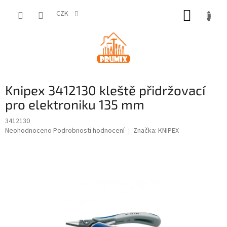
Přejít
NÁKUP
na
CZK
obsah
KOŠÍK
Knipex 3412130 kleště přidržovací
pro elektroniku 135 mm
3412130
Průměrné
Neohodnoceno
Podrobnosti hodnocení
Značka:
KNIPEX
hodnocení
produktu
je
0,0
z
5
hvězdiček.