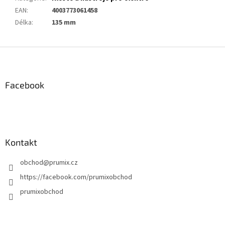
EAN
:
4003773061458
Délka
:
135 mm
Z
á
p
a
Facebook
t
í
Kontakt
obchod
@
prumix.cz
https://facebook.com/prumixobchod
prumixobchod