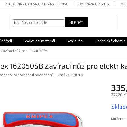
PRODEJNA - ADRESA A OTEVÍRACÍ DOBA
DOPRAVA A PLATBA
OBC
HLEDAT
 nářadí
Spojovací materiál
Svařování
Technická chemie
Zavírací nůž pro elektrikáře
ex 162050SB Zavírací nůž pro elektrik
né
noceno
Podrobnosti hodnocení
Značka:
KNIPEX
ní
335
u
277,20 K
Měrná
Sklad
cena:
ek.
Můžeme d