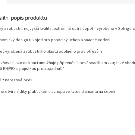
ailní popis produktu
ný a robustní: nejvyšší kvalita, extrémně ostrá čepel – vyrobeno v Solingen
nomický design rukojeti pro pohodlný úchop a snadné vedení
jeť vyrobená z robustního plastu odolného proti otřesům
evňovací oko na konci umožňuje připevnění upevňovacího prvku; také vhod
í KNIPEX s pojistkou proti upadnutí*
l z nerezové oceli
né otvírání díky praktickému úchopu ve tvaru diamantu na čepeli