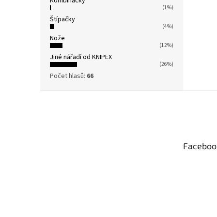
Kombinačky
(1%)
Štípačky
(4%)
Nože
(12%)
Jiné nářadí od KNIPEX
(26%)
Počet hlasů:
66
Z
á
p
a
t
Faceboo
í