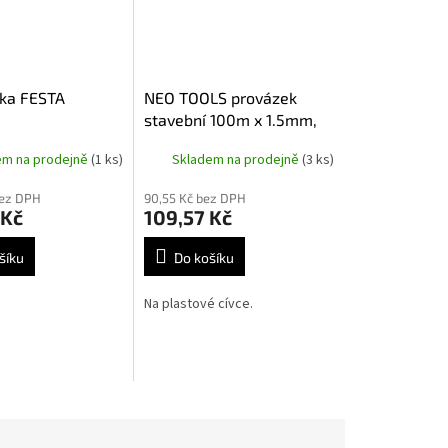
ska FESTA
NEO TOOLS provázek
stavební 100m x 1.5mm,
49-910
em na prodejně
(1 ks)
Skladem na prodejně
(3 ks)
bez DPH
90,55 Kč bez DPH
 Kč
109,57 Kč
šíku
Do košíku
Na plastové cívce.