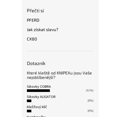
Přečti si
PFERD
Jak získat slevu?
CX80
Dotazník
Které kleště od KNIPEXu jsou Vaše
nejoblíbenější?
Sikovky COBRA
(41%)
Sikovky ALIGATOR
(8%)
Klešťový klíč
(8%)