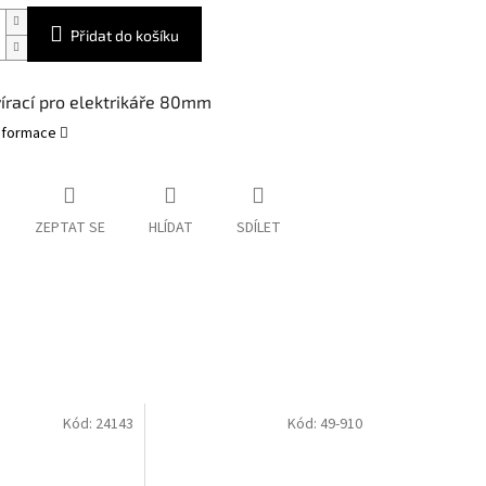
Přidat do košíku
írací pro elektrikáře 80mm
informace
ZEPTAT SE
HLÍDAT
SDÍLET
Kód:
24143
Kód:
49-910