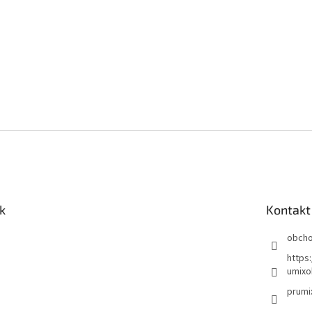
k
Kontakt
obch
https
umixo
prumi