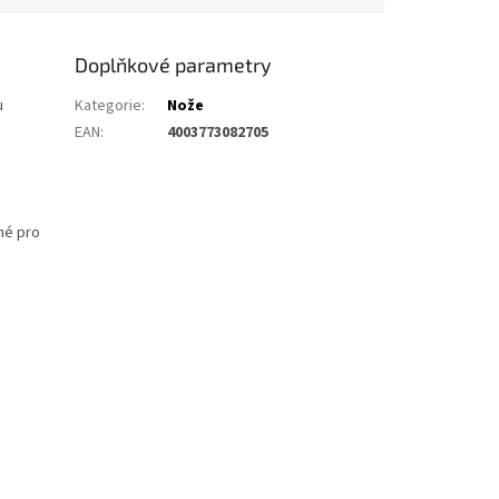
Doplňkové parametry
u
Kategorie
:
Nože
EAN
:
4003773082705
né pro