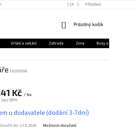
HODNÍ PODMÍNKY
PODMÍNKY OCHRANY OSOBNÍCH ÚDAJŮ
CZK
Přihlášení
KONTAK
NÁKUPNÍ
Prázdný košík
KOŠÍK
Vrtání a sekání
Zahrada
Zima
Boxy a brašny
áře
162050SB
,41 Kč
/ ks
č bez DPH
em u dodavatele (dodání 3-7dní)
oručit do:
13.8.2026
Možnosti doručení