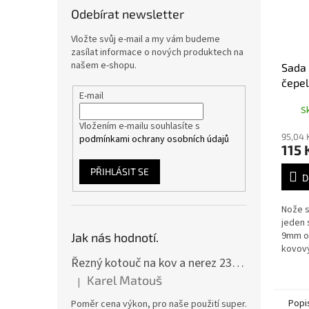
Odebírat newsletter
Vložte svůj e-mail a my vám budeme
zasílat informace o nových produktech na
našem e-shopu.
Sada 
čepel
E-mail
S
Vložením e-mailu souhlasíte s
95,04 
podmínkami ochrany osobních údajů
115 
PŘIHLÁSIT SE
D
Nože s
jeden 
9mm od
Jak nás hodnotí.
kovov
Řezný kotouč na kov a nerez 230x2,0x22 A46T6BF, balení 25ks
čepele
čepele
Karel Matouš
|
Hodnocení produktu je 5 z 5 hvězdiček.
kusů.
Popi
Poměr cena výkon, pro naše použití super.