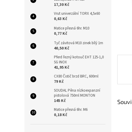
n
17,30 Kč
e
l
Vrut univerzální TORX 4,5x60
0,63 Kč
Matice přesná 6hr. M10
0,77 Kč
Tyč závitová M10 zinek bílý 1m
40,50 Kč
Pferd řezný kotouč EHT 125-1,0
SG INOX
41,95 Kč
CX80 Čistič brzd BRC, 600ml
79 Kč
SOUDAL Pěna nízkoexpanzní
pistolová 750ml MONTON
145 Kč
Souvi
Matice přesná 6hr. M6
0,18 Kč