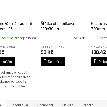
nožů s náhradními
Štětka obdelníková
Pila oca
emi, 26ks
100x30 uni
300mm
kladem na prodejně
(5 ks)
do 14 dní
Sklad
Kč bez DPH
41,32 Kč bez DPH
114,40 Kč 
Kč
50 Kč
138,42
o košíku
Do košíku
Do ko
 odlamovací čepelí -
s 18mm čepelí a dva s
lamovací čepelí s
ými vodítky + 18mm
 po 10 kusech a 9mm
 po 10 kusech, sada 26
s
Podobné (4)
Hodnocení
Diskuze
Značka