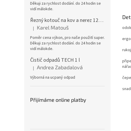
Děkuji za rychlost dodání. do 24 hodin se
vidí málokde.
Det
Řezný kotouč na kov a nerez 125x1,0x22 A46T6BF, balení 25ks
Karel Matouš
odol
|
Hodnocení produktu je 5 z 5 hvězdiček.
Poměr cena výkon, pro naše použití super.
ergo
Děkuji za rychlost dodání. do 24 hodin se
vidí málokde.
ruko
Čistič odpadů TECH 1 l
přip
nářad
Andrea Zabadalová
|
Hodnocení produktu je 5 z 5 hvězdiček.
Výborná na ucpaný odpad
čepe
snad
Přijímáme online platby