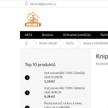
Přejít
obchod@prumix.cz
na
obsah
AKCE
Brusivo
Ochranné pomůcky
Ruční
Domů
Ruční nářadí
Nože
Knipex 162050SB 
P
Knip
o
s
Průměr
Neohod
Top 10 produktů
t
hodnoce
r
produkt
Vrut univerzální TORX částečný
a
závit 5x100/60
je
1,18 Kč
0,0
n
z
n
Vrut univerzální TORX částečný
5
závit 4x40/24
í
hvězdič
0,29 Kč
p
a
Řezný kotouč na kov a nerez
125x1,0x22 A46T6BF