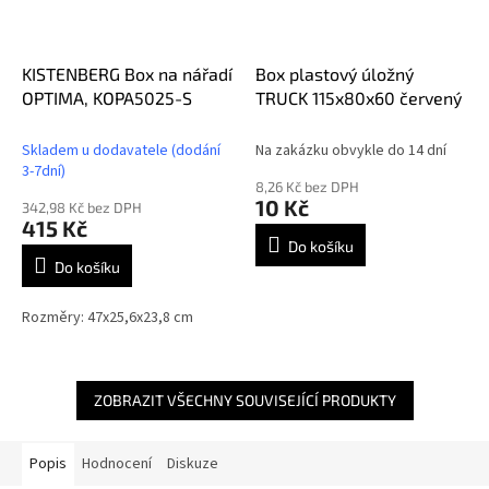
KISTENBERG Box na nářadí
Box plastový úložný
OPTIMA, KOPA5025-S
TRUCK 115x80x60 červený
Skladem u dodavatele (dodání
Na zakázku obvykle do 14 dní
3-7dní)
8,26 Kč bez DPH
10 Kč
342,98 Kč bez DPH
415 Kč
Do košíku
Do košíku
Rozměry: 47x25,6x23,8 cm
ZOBRAZIT VŠECHNY SOUVISEJÍCÍ PRODUKTY
Popis
Hodnocení
Diskuze