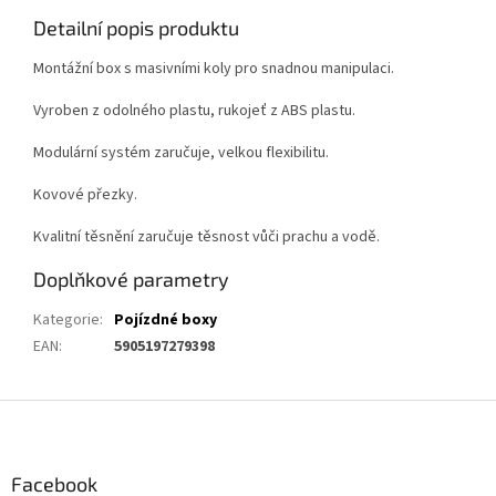
Detailní popis produktu
Montážní box s masivními koly pro snadnou manipulaci.
Vyroben z odolného plastu, rukojeť z ABS plastu.
Modulární systém zaručuje, velkou flexibilitu.
Kovové přezky.
Kvalitní těsnění zaručuje těsnost vůči prachu a vodě.
Doplňkové parametry
Kategorie
:
Pojízdné boxy
EAN
:
5905197279398
Z
á
p
a
Facebook