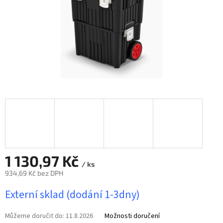
1 130,97 Kč
/ ks
934,69 Kč bez DPH
Měrná
Externí sklad (dodání 1-3dny)
cena:
Můžeme doručit do:
11.8.2026
Možnosti doručení