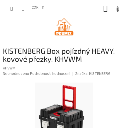
Přejít
NÁKUP
na
CZK
obsah
KOŠÍK
KISTENBERG Box pojízdný HEAVY,
kovové přezky, KHVWM
KHVWM
Průměrné
Neohodnoceno
Podrobnosti hodnocení
Značka:
KISTENBERG
hodnocení
produktu
je
0,0
z
5
hvězdiček.