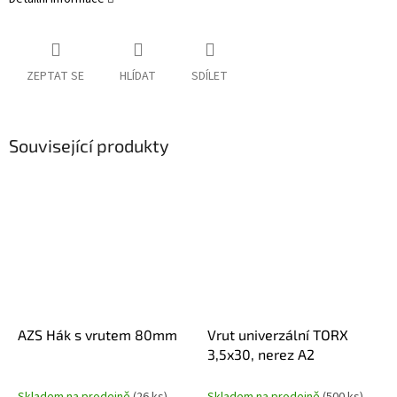
ZEPTAT SE
HLÍDAT
SDÍLET
Související produkty
AZS Hák s vrutem 80mm
Vrut univerzální TORX
3,5x30, nerez A2
Skladem na prodejně
(26 ks)
Skladem na prodejně
(500 ks)