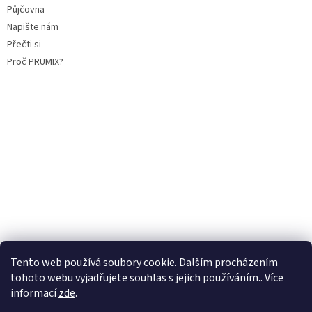
Půjčovna
Napište nám
Přečti si
Proč PRUMIX?
Tento web používá soubory cookie. Dalším procházením
tohoto webu vyjadřujete souhlas s jejich používáním.. Více
informací
zde
.