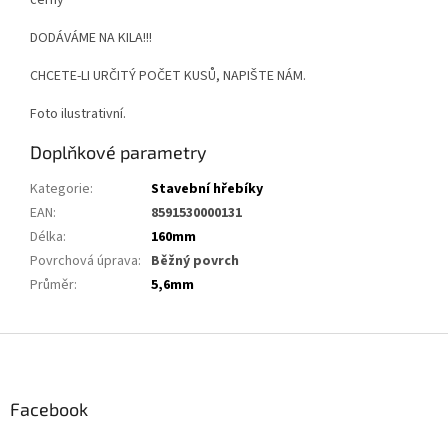
DODÁVÁME NA KILA!!!
CHCETE-LI URČITÝ POČET KUSŮ, NAPIŠTE NÁM.
Foto ilustrativní.
Doplňkové parametry
Kategorie
:
Stavební hřebíky
EAN
:
8591530000131
Délka
:
160mm
Povrchová úprava
:
Běžný povrch
Průměr
:
5,6mm
Z
á
p
a
Facebook
t