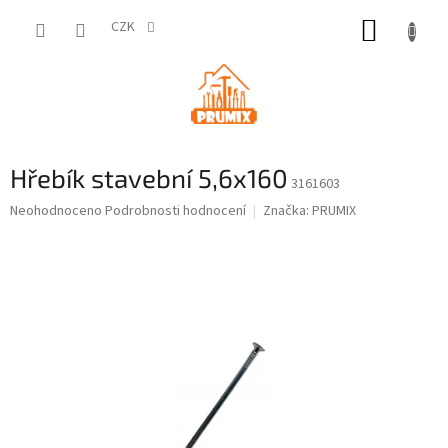
Přejít
NÁKUP
na
CZK
obsah
KOŠÍK
Hřebík stavební 5,6x160
3161603
Průměrné
Neohodnoceno
Podrobnosti hodnocení
Značka:
PRUMIX
hodnocení
produktu
je
0,0
z
5
hvězdiček.