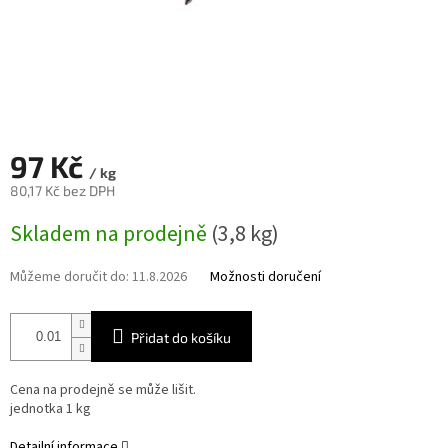
97 Kč
/ kg
80,17 Kč bez DPH
Měrná
Skladem na prodejně
(3,8 kg)
cena:
Můžeme doručit do:
11.8.2026
Možnosti doručení
Přidat do košíku
Cena na prodejně se může lišit.
jednotka 1 kg
Detailní informace