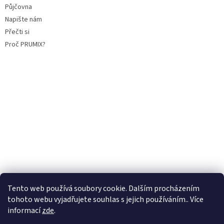
Půjčovna
Napište nám
Přečti si
Proč PRUMIX?
Tento web používá soubory cookie. Dalším procházením
tohoto webu vyjadřujete souhlas s jejich používáním.. Více
informací
zde
.