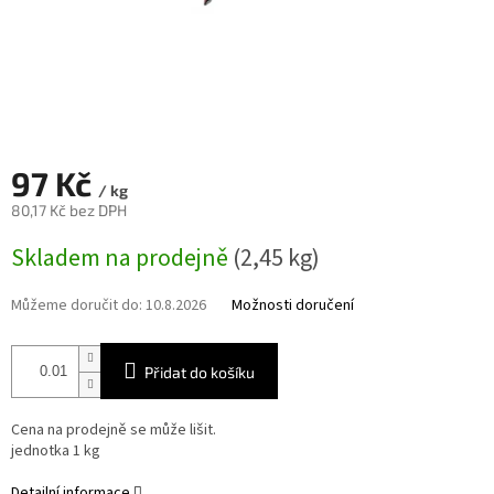
97 Kč
/ kg
80,17 Kč bez DPH
Měrná
Skladem na prodejně
(2,45 kg)
cena:
Můžeme doručit do:
10.8.2026
Možnosti doručení
Přidat do košíku
Cena na prodejně se může lišit.
jednotka 1 kg
Detailní informace