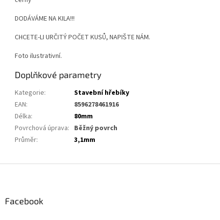
DODÁVÁME NA KILA!!!
CHCETE-LI URČITÝ POČET KUSŮ, NAPIŠTE NÁM.
Foto ilustrativní.
Doplňkové parametry
Kategorie
:
Stavební hřebíky
EAN
:
8596278461916
Délka
:
80mm
Povrchová úprava
:
Běžný povrch
Průměr
:
3,1mm
Z
á
p
a
Facebook
t