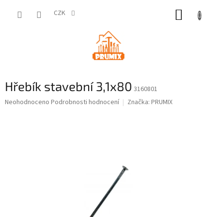
Přejít
NÁKUP
na
CZK
obsah
KOŠÍK
Hřebík stavební 3,1x80
3160801
Průměrné
Neohodnoceno
Podrobnosti hodnocení
Značka:
PRUMIX
hodnocení
produktu
je
0,0
z
5
hvězdiček.