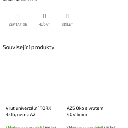
ZEPTAT SE
HLÍDAT
SDÍLET
Související produkty
Vrut univerzální TORX
AZS Oko s vrutem
3x16, nerez A2
40x16mm
Skladem na prodejně
(499 ks)
Skladem na prodejně
(45 ks)