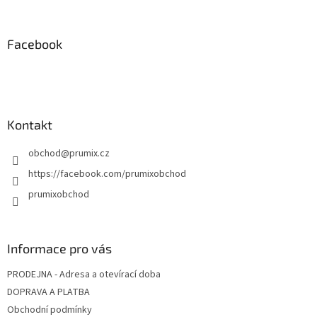
á
p
a
Facebook
t
í
Kontakt
obchod
@
prumix.cz
https://facebook.com/prumixobchod
prumixobchod
Informace pro vás
PRODEJNA - Adresa a otevírací doba
DOPRAVA A PLATBA
Obchodní podmínky