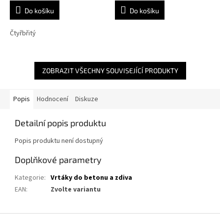
Do košíku
Do košíku
Čtyřbřitý
ZOBRAZIT VŠECHNY SOUVISEJÍCÍ PRODUKTY
Popis
Hodnocení
Diskuze
Detailní popis produktu
Popis produktu není dostupný
Doplňkové parametry
Kategorie
:
Vrtáky do betonu a zdiva
EAN
:
Zvolte variantu
Z