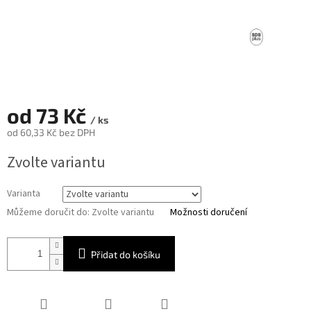
od
73 Kč
/ ks
od
60,33 Kč
bez DPH
Měrná
Zvolte variantu
cena:
Varianta
Můžeme doručit do:
Zvolte variantu
Možnosti doručení
Přidat do košíku