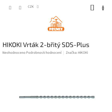
Přejít
NÁKUP
na
CZK
obsah
KOŠÍK
HIKOKI Vrták 2-břitý SDS-Plus
Průměrné
Neohodnoceno
Podrobnosti hodnocení
Značka:
HIKOKI
hodnocení
produktu
je
0,0
z
5
hvězdiček.