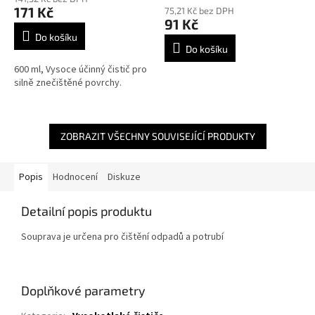
produktu
171 Kč
75,21 Kč bez DPH
je
91 Kč
4,8
Do košíku
z
Do košíku
5
600 ml, Vysoce účinný čistič pro
hvězdiček.
silně znečištěné povrchy.
ZOBRAZIT VŠECHNY SOUVISEJÍCÍ PRODUKTY
Popis
Hodnocení
Diskuze
Detailní popis produktu
Souprava je určena pro čištění odpadů a potrubí
Doplňkové parametry