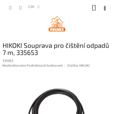
Přejít
NÁKUP
na
CZK
obsah
KOŠÍK
HIKOKI Souprava pro čištění odpadů
7 m, 335653
335653
Průměrné
Neohodnoceno
Podrobnosti hodnocení
Značka:
HIKOKI
hodnocení
produktu
je
0,0
z
5
hvězdiček.