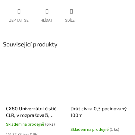
ZEPTAT SE
HLÍDAT
SDÍLET
Související produkty
CX80 Univerzální čistič
Drát cívka 0,3 pocínovaný
CLR, v rozprašovači,
100m
600ml
Skladem na prodejně
(6 ks)
Průměrné
Skladem na prodejně
(1 ks)
hodnocení
141,32 Kč bez DPH