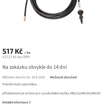
517 Kč
/ ks
427,27 Kč bez DPH
Měrná
Na zakázku obvykle do 14 dní
cena:
Můžeme doručit do:
28.8.2026
Možnosti doručení
Položka byla vyprodána…
příslušenství je určeno pro vysokotlaké myčky AW110,AW130,AW150
Detailní informace