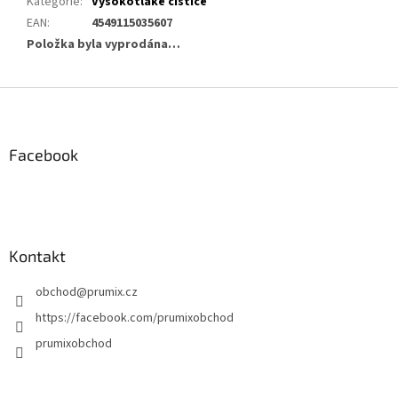
Kategorie
:
Vysokotlaké čističe
EAN
:
4549115035607
Položka byla vyprodána…
Z
á
p
a
Facebook
t
í
Kontakt
obchod
@
prumix.cz
https://facebook.com/prumixobchod
prumixobchod