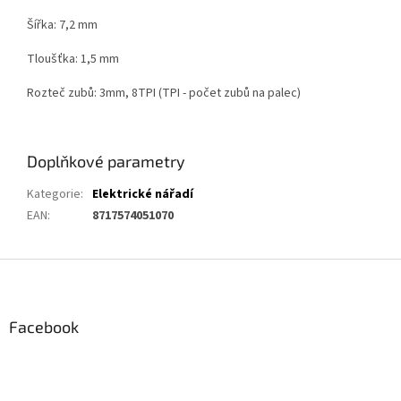
Šířka: 7,2 mm
Tloušťka: 1,5 mm
Rozteč zubů: 3mm, 8TPI (TPI - počet zubů na palec)
Doplňkové parametry
Kategorie
:
Elektrické nářadí
EAN
:
8717574051070
Z
á
p
a
Facebook
t
í