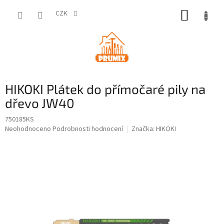
Přejít
NÁKUP
na
CZK
obsah
KOŠÍK
HIKOKI Plátek do přímočaré pily na
dřevo JW40
750185KS
Průměrné
Neohodnoceno
Podrobnosti hodnocení
Značka:
HIKOKI
hodnocení
produktu
je
0,0
z
5
hvězdiček.