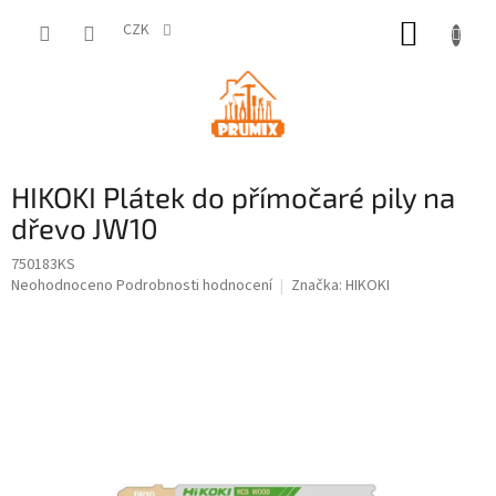
Přejít
NÁKUP
na
CZK
obsah
KOŠÍK
HIKOKI Plátek do přímočaré pily na
dřevo JW10
750183KS
Průměrné
Neohodnoceno
Podrobnosti hodnocení
Značka:
HIKOKI
hodnocení
produktu
je
0,0
z
5
hvězdiček.