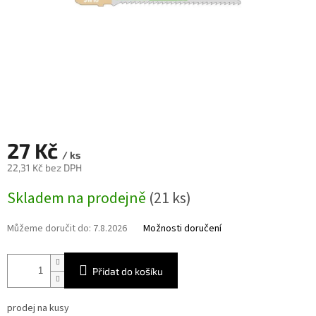
27 Kč
/ ks
22,31 Kč bez DPH
Měrná
Skladem na prodejně
(21 ks)
cena:
Můžeme doručit do:
7.8.2026
Možnosti doručení
Přidat do košíku
prodej na kusy