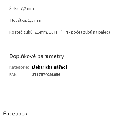
Šířka: 7,2 mm
Tloušťka: 1,5 mm
Rozteč zubů: 2,5mm, 10TPI (TPI - počet zubů na palec)
Doplňkové parametry
Kategorie
:
Elektrické nářadí
EAN
:
8717574051056
Z
á
p
a
Facebook
t
í