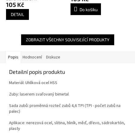
105 Kč
Do košíku
DETAIL
ZOBRAZIT VŠECHNY SOUVISEJÍCÍ PRODUKTY
Popis
Hodnocení
Diskuze
Detailní popis produktu
Materiál: Uhlíková ocel HSS
Zuby: laserem svařovaný bimetal
Sada zubů: proměnná rozteč zubů 4,6 TPI (TPI - počet zubů na
palec)
Aplikace: nerezová ocel, slitina, hliník, měď, dřevo, sádrokartón,
plasty