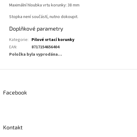
Maximální hloubka vrtu korunky: 38 mm
Stopka není součástí, nutno dokoupit.
Doplňkové parametry
Kategorie
:
Pilové vrtací korunky
EAN
:
8717154656404
Položka byla vyprodána…
Z
á
p
a
Facebook
t
í
Kontakt