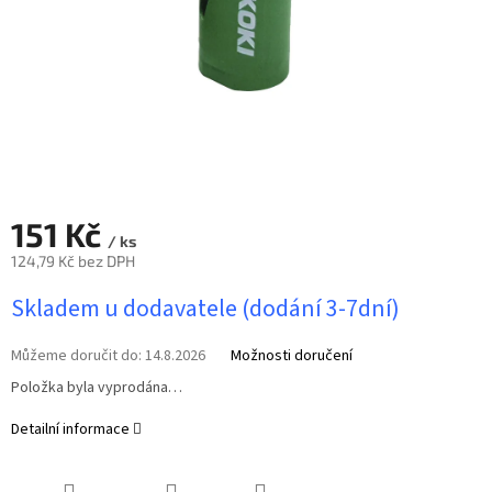
151 Kč
/ ks
124,79 Kč bez DPH
Měrná
Skladem u dodavatele (dodání 3-7dní)
cena:
Můžeme doručit do:
14.8.2026
Možnosti doručení
Položka byla vyprodána…
Detailní informace