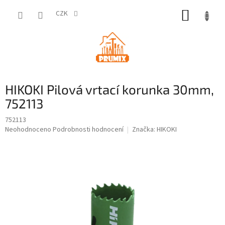
Přejít
NÁKUP
na
CZK
obsah
KOŠÍK
HIKOKI Pilová vrtací korunka 30mm,
752113
752113
Průměrné
Neohodnoceno
Podrobnosti hodnocení
Značka:
HIKOKI
hodnocení
produktu
je
0,0
z
5
hvězdiček.