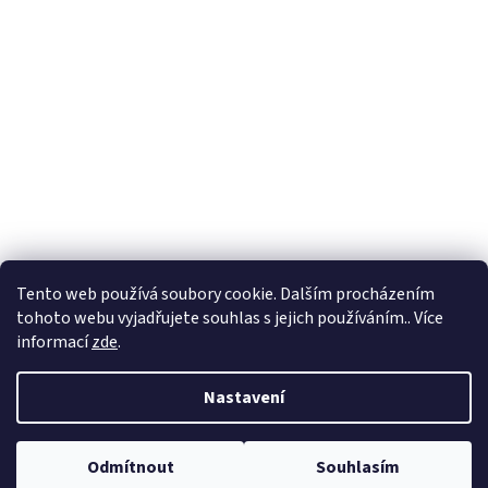
Tento web používá soubory cookie. Dalším procházením
tohoto webu vyjadřujete souhlas s jejich používáním.. Více
informací
zde
.
Vytvořil Shoptet
Nastavení
Copyright 2026
Prumix
. Všechna práva vyhrazena.
Upravit nastavení
Odmítnout
Souhlasím
cookies