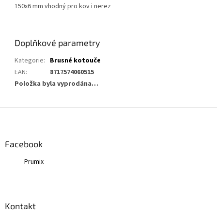
150x6 mm vhodný pro kov i nerez
Doplňkové parametry
Kategorie
:
Brusné kotouče
EAN
:
8717574060515
Položka byla vyprodána…
Z
á
p
a
Facebook
t
Prumix
í
Kontakt