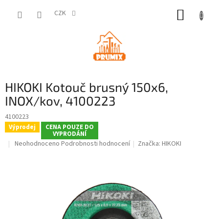
Přejít
NÁKUP
na
CZK
obsah
KOŠÍK
HIKOKI Kotouč brusný 150x6,
INOX/kov, 4100223
4100223
Výprodej
CENA POUZE DO
VYPRODÁNÍ
Průměrné
Neohodnoceno
Podrobnosti hodnocení
Značka:
HIKOKI
hodnocení
produktu
je
0,0
z
5
hvězdiček.