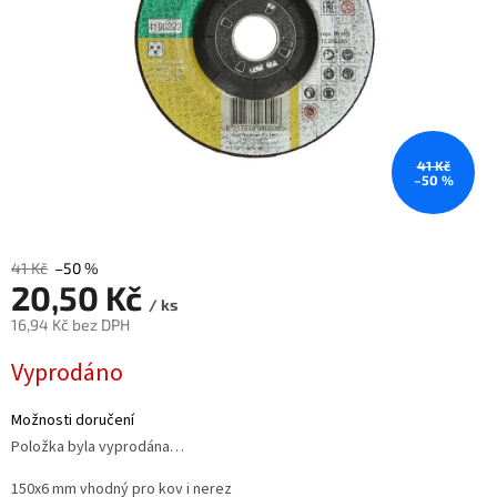
41 Kč
–50 %
41 Kč
–50 %
20,50 Kč
/ ks
16,94 Kč bez DPH
Měrná
Vyprodáno
cena:
Možnosti doručení
Položka byla vyprodána…
150x6 mm vhodný pro kov i nerez