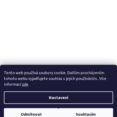
Tento web používá soubory cookie. Dalším procházením
tohoto webu vyjadřujete souhlas s jejich používáním.. Více
informací
zde
.
Vytvořil Shoptet
Nastavení
Copyright 2026
Prumix
. Všechna práva vyhrazena.
Upravit nastavení
Odmítnout
Souhlasím
cookies