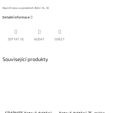
Nejnižší cena za posledních 30dní: 41,- Kč
Detailní informace
ZEPTAT SE
HLÍDAT
SDÍLET
Související produkty
GRAPHITE Kotouč drátěný
Kotouč drátěný 75, miska,