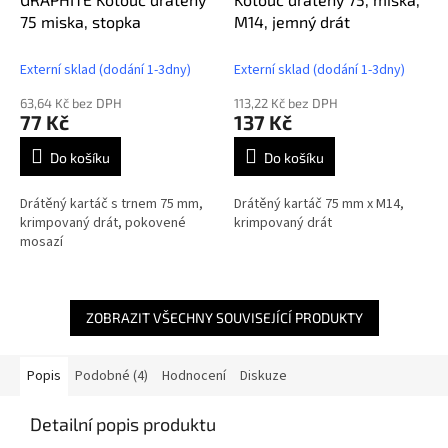
75 miska, stopka
M14, jemný drát
Externí sklad (dodání 1-3dny)
Externí sklad (dodání 1-3dny)
63,64 Kč bez DPH
113,22 Kč bez DPH
77 Kč
137 Kč
Do košíku
Do košíku
Drátěný kartáč s trnem 75 mm,
Drátěný kartáč 75 mm x M14,
krimpovaný drát, pokovené
krimpovaný drát
mosazí
ZOBRAZIT VŠECHNY SOUVISEJÍCÍ PRODUKTY
Popis
Podobné (4)
Hodnocení
Diskuze
Detailní popis produktu