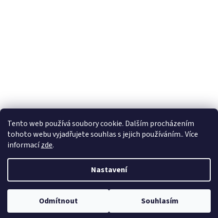
Tento web používá soubory cookie. Dalším procházením
tohoto webu vyjadřujete souhlas s jejich používáním.. Více
informací
zde
.
Vytvořil Shoptet
Nastavení
Copyright 2026
Prumix
. Všechna práva vyhrazena.
Upravit nastavení
Odmítnout
Souhlasím
cookies