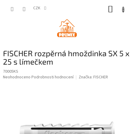
Přejít
NÁKUP
na
CZK
obsah
KOŠÍK
FISCHER rozpěrná hmoždinka SX 5 x
25 s límečkem
70005KS
Průměrné
Neohodnoceno
Podrobnosti hodnocení
Značka:
FISCHER
hodnocení
produktu
je
0,0
z
5
hvězdiček.