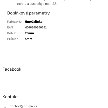
otvoru a usnadňuje montáž.
Doplňkové parametry
Kategorie
:
Hmoždinky
EAN
:
4006209700051
Délka
:
25mm
Průměr
:
5mm
Z
á
p
a
Facebook
t
í
Kontakt
obchod
@
prumix.cz