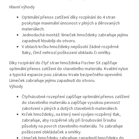
Hlavní výhody
Optimální přenos zatížení díky rozpínání do 4 stran
poskytuje maximální únosnost v plných a děrovaných
materiálech.
Jednoduchá montáž: límeček hmoždinky zabraňuje jejímu
zapadnutí hlouběji do otvoru.
V oblasti krčku hmoždinky nepůsobí žádné rozpěrné
tlaky, čímž nehrozí poškození obkladu či omítky.
Díky rozpírání do čtyř stran hmoždinka Fischer SX zajišťuje
optimální přenos zatížení do stavebního materiálu. Kvalitní nylon
a typická expanze jsou zárukou trvale bezpečného upevnění.
Límeček zabraňuje jejímu zapadnutí do otvoru.
Výhody
Čtyřnásobné rozepření zajišťuje optimální přenos zatížení
do stavebního materiálu a zajišťuje vysokou pevnost
zakotvení v plných a dutých stavebních materiálech.
Krček hmoždinky, na který není vyvíjen rozpěrný tlak,
zabraňuje, aby rozpěrné síly při šroubování šroubu
působily na povrch stavebního materiálu. To zabraňuje
poškození obkládaček a omítky.
Límeček hmoždinky zabraňuje zapadnutí hmoždinky do