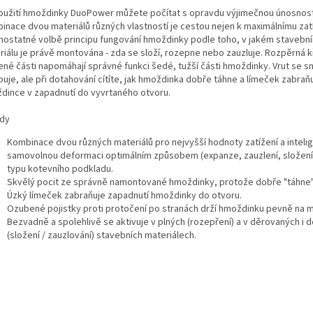
použití hmoždinky DuoPower můžete počítat s opravdu výjimečnou únosnost
inace dvou materiálů různých vlastností je cestou nejen k maximálnímu zatíž
mostatné volbě principu fungování hmoždinky podle toho, v jakém stavebn
riálu je právě montována - zda se složí, rozepne nebo zauzluje. Rozpěrná k
ené části napomáhají správné funkci šedé, tužší části hmoždinky. Vrut se 
uje, ale při dotahování cítíte, jak hmoždinka dobře táhne a límeček zabraň
dince v zapadnutí do vyvrtaného otvoru.
dy
Kombinace dvou různých materiálů pro nejvyšší hodnoty zatížení a intelig
samovolnou deformaci optimálním způsobem (expanze, zauzlení, složení
typu kotevního podkladu.
Skvělý pocit ze správně namontované hmoždinky, protože dobře "táhne"
Úzký límeček zabraňuje zapadnutí hmoždinky do otvoru.
Ozubené pojistky proti protočení po stranách drží hmoždinku pevně na m
Bezvadně a spolehlivě se aktivuje v plných (rozepření) a v děrovaných i
(složení / zauzlování) stavebních materiálech.