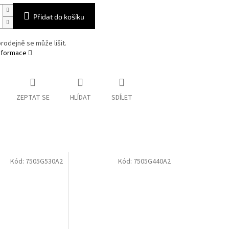
Přidat do košíku
rodejně se může lišit.
informace
ZEPTAT SE
HLÍDAT
SDÍLET
Kód:
7505G530A2
Kód:
7505G440A2