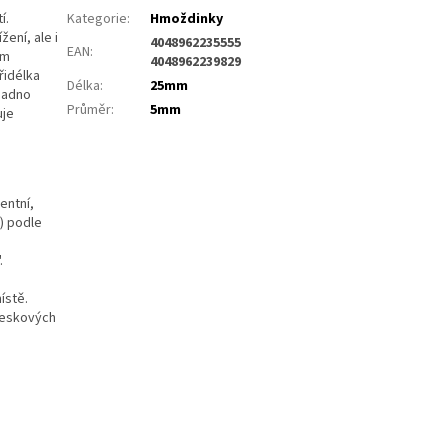
í.
Kategorie
:
Hmoždinky
ení, ale i
4048962235555
EAN
:
ím
4048962239829
řidélka
Délka
:
25mm
snadno
Průměr
:
5mm
uje
entní,
) podle
.
ístě.
 deskových