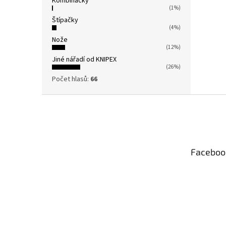
Kombinačky
(1%)
Štípačky
(4%)
Nože
(12%)
Jiné nářadí od KNIPEX
(26%)
Počet hlasů:
66
Z
á
p
a
t
Faceboo
í