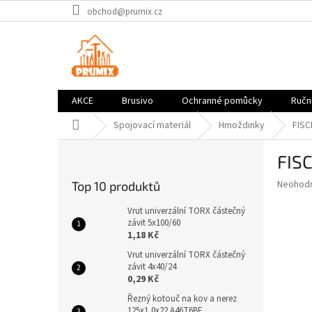
Přejít
obchod@prumix.cz
na
obsah
AKCE
Brusivo
Ochranné pomůcky
Ruční
Domů
Spojovací materiál
Hmoždinky
FISC
P
FIS
o
s
Průměr
Neohod
Top 10 produktů
t
hodnoce
r
produkt
Vrut univerzální TORX částečný
a
závit 5x100/60
je
1,18 Kč
0,0
n
z
n
Vrut univerzální TORX částečný
5
závit 4x40/24
í
hvězdič
0,29 Kč
p
a
Řezný kotouč na kov a nerez
125x1,0x22 A46T6BF