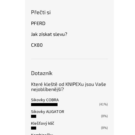
Přečti si
PFERD
Jak získat slevu?
CX80
Dotazník
Které kleště od KNIPEXu jsou Vaše
nejoblíbenější?
Sikovky COBRA
(41%)
Sikovky ALIGATOR
(8%)
Klešťový klíč
(8%)