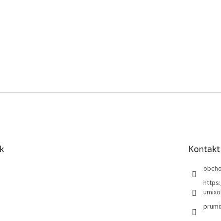
k
Kontakt
obch
https
umixo
prumi