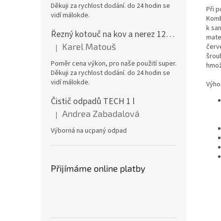
Děkuji za rychlost dodání. do 24 hodin se
Při 
vidí málokde.
Komb
k sa
Řezný kotouč na kov a nerez 125x1,0x22 A46T6BF, balení 25ks
mate
Karel Matouš
červ
|
Hodnocení produktu je 5 z 5 hvězdiček.
šroub
Poměr cena výkon, pro naše použití super.
hmož
Děkuji za rychlost dodání. do 24 hodin se
vidí málokde.
Výho
Čistič odpadů TECH 1 l
Andrea Zabadalová
|
Hodnocení produktu je 5 z 5 hvězdiček.
Výborná na ucpaný odpad
Přijímáme online platby