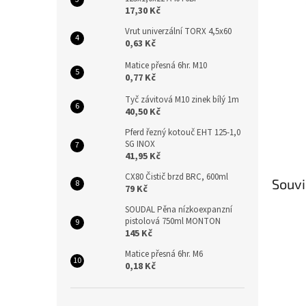
n
17,30 Kč
e
l
Vrut univerzální TORX 4,5x60
0,63 Kč
Matice přesná 6hr. M10
0,77 Kč
Tyč závitová M10 zinek bílý 1m
40,50 Kč
Pferd řezný kotouč EHT 125-1,0
SG INOX
41,95 Kč
CX80 Čistič brzd BRC, 600ml
Souvi
79 Kč
SOUDAL Pěna nízkoexpanzní
pistolová 750ml MONTON
145 Kč
Matice přesná 6hr. M6
0,18 Kč