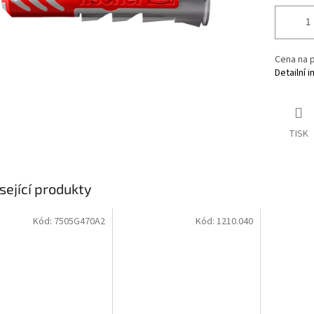
Cena na p
Detailní 
TISK
sející produkty
Kód:
7505G470A2
Kód:
1210.040