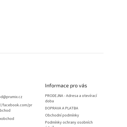
Informace pro vás
PRODEJNA - Adresa a otevírací
od
@
prumix.cz
doba
://facebook.com/pr
DOPRAVA A PLATBA
bchod
Obchodní podmínky
xobchod
Podmínky ochrany osobních