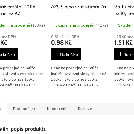
univerzální TORX
AZS Skoba vrut 40mm Zn
Vrut uni
 nerez A2
5x30, ne
adem na prodejně
(200 ks)
Skladem na prodejně
(442 ks)
Skladem
č bez DPH
0,81 Kč bez DPH
1,25 Kč be
 Kč
0,98 Kč
1,51 Kč
o košíku
Do košíku
Do ko
a prodejně se může
Cena na prodejně se může
Cena na pr
Množstevní slevy: více než
lišit.Množstevní slevy: více než
lišit.Množs
- 5% více než 250ks -
100ks - 5% více než 250ks -
100ks - 5% 
ce než 1000ks - 15%
10% více než 1000ks - 15%
10% více n
s
Podobné (4)
Hodnocení
Diskuze
ailní popis produktu