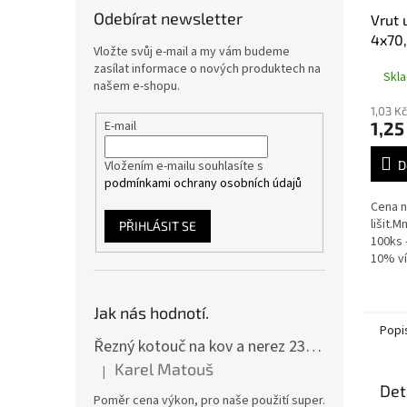
Odebírat newsletter
Vrut 
4x70,
Vložte svůj e-mail a my vám budeme
zasílat informace o nových produktech na
Skl
našem e-shopu.
1,03 K
E-mail
1,25
Vložením e-mailu souhlasíte s
D
podmínkami ochrany osobních údajů
Cena n
lišit.
PŘIHLÁSIT SE
100ks 
10% ví
Jak nás hodnotí.
Popi
Řezný kotouč na kov a nerez 230x2,0x22 A46T6BF, balení 25ks
Karel Matouš
|
Hodnocení produktu je 5 z 5 hvězdiček.
Det
Poměr cena výkon, pro naše použití super.