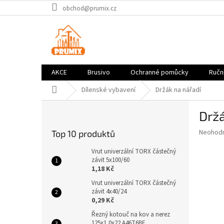
Přejít
obchod@prumix.cz
na
obsah
AKCE
Brusivo
Ochranné pomůcky
Ruční
Domů
Dílenské vybavení
Držák na nářadí
P
Držá
o
s
Průměr
Neohod
Top 10 produktů
t
hodnoce
r
produkt
Vrut univerzální TORX částečný
a
závit 5x100/60
je
1,18 Kč
0,0
n
z
n
Vrut univerzální TORX částečný
5
závit 4x40/24
í
hvězdič
0,29 Kč
p
a
Řezný kotouč na kov a nerez
125x1,0x22 A46T6BF