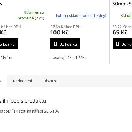
y
50mmx5
Skladem na
Externí sklad (dodání 1-3dny)
Sklad
rné
prodejně
(2 ks)
cení
 Kč bez DPH
82,64 Kč bez DPH
53,72 Kč b
ktu
 Kč
100 Kč
65 Kč
o košíku
Do košíku
Do ko
ček.
lišty 1m
obsahuje 2ks držáku
s
Hodnocení
Diskuze
ailní popis produktu
tibilní s lištou na nářadí
SB 6.10A