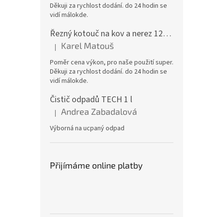
Děkuji za rychlost dodání. do 24 hodin se
vidí málokde.
Řezný kotouč na kov a nerez 125x1,0x22 A46T6BF, balení 25ks
Karel Matouš
|
Hodnocení produktu je 5 z 5 hvězdiček.
Poměr cena výkon, pro naše použití super.
Děkuji za rychlost dodání. do 24 hodin se
vidí málokde.
Čistič odpadů TECH 1 l
Andrea Zabadalová
|
Hodnocení produktu je 5 z 5 hvězdiček.
Výborná na ucpaný odpad
Přijímáme online platby