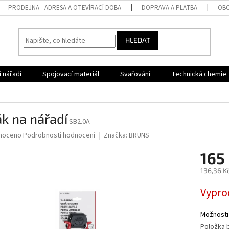
PRODEJNA - ADRESA A OTEVÍRACÍ DOBA
DOPRAVA A PLATBA
OBC
HLEDAT
 nářadí
Spojovací materiál
Svařování
Technická chemie
k na nářadí
SB2.0A
né
noceno
Podrobnosti hodnocení
Značka:
BRUNS
ní
165
u
136,36 K
Měrná
Vypro
cena:
ek.
Možnosti
Položka 