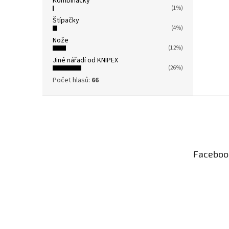
Kombinačky
(1%)
Štípačky
(4%)
Nože
(12%)
Jiné nářadí od KNIPEX
(26%)
Počet hlasů:
66
Z
á
p
a
t
Faceboo
í