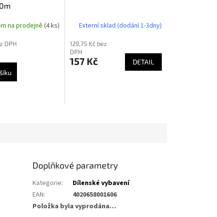
0m
em na prodejně
(4 ks)
Externí sklad (dodání 1-3dny)
ez DPH
129,75 Kč bez
DPH
157 Kč
DETAIL
šíku
Doplňkové parametry
Kategorie
:
Dílenské vybavení
EAN
:
4020658001606
Položka byla vyprodána…