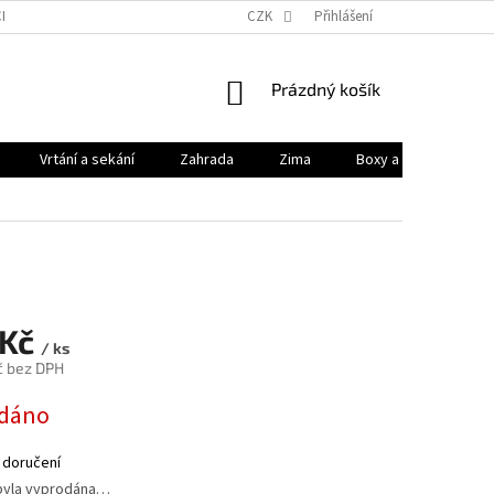
HODNÍ PODMÍNKY
PODMÍNKY OCHRANY OSOBNÍCH ÚDAJŮ
CZK
Přihlášení
KONTAK
NÁKUPNÍ
Prázdný košík
KOŠÍK
Vrtání a sekání
Zahrada
Zima
Boxy a brašny
 Kč
/ ks
č bez DPH
dáno
 doručení
byla vyprodána…