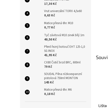
n
17,30 Kč
e
l
Vrut univerzální TORX 4,5x60
0,63 Kč
Matice přesná 6hr. M10
0,77 Kč
Tyč závitová M10 zinek bílý 1m
40,50 Kč
Pferd řezný kotouč EHT 125-1,0
SG INOX
41,95 Kč
Souvi
CX80 Čistič brzd BRC, 600ml
79 Kč
SOUDAL Pěna nízkoexpanzní
pistolová 750ml MONTON
145 Kč
Matice přesná 6hr. M6
0,18 Kč
Lišta