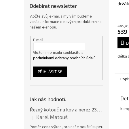
držák
Odebírat newsletter
Průmě
Vložte svůj e-mail a my vám budeme
hodno
zasílat informace o nových produktech na
445,45
produ
našem e-shopu.
539
je
5,0
E-mail
z
D
5
Vložením e-mailu souhlasíte s
hvězdi
délka 
podmínkami ochrany osobních údajů
PŘIHLÁSIT SE
Popi
Det
Jak nás hodnotí.
kompa
Řezný kotouč na kov a nerez 230x2,0x22 A46T6BF, balení 25ks
Karel Matouš
|
Hodnocení produktu je 5 z 5 hvězdiček.
Poměr cena výkon, pro naše použití super.