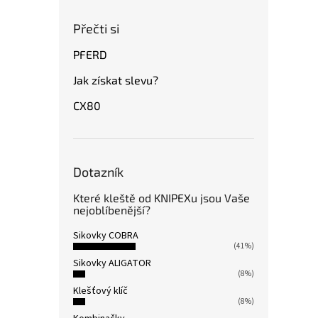
Přečti si
PFERD
Jak získat slevu?
CX80
Dotazník
Které kleště od KNIPEXu jsou Vaše
nejoblíbenější?
Sikovky COBRA
(41%)
Sikovky ALIGATOR
(8%)
Klešťový klíč
(8%)