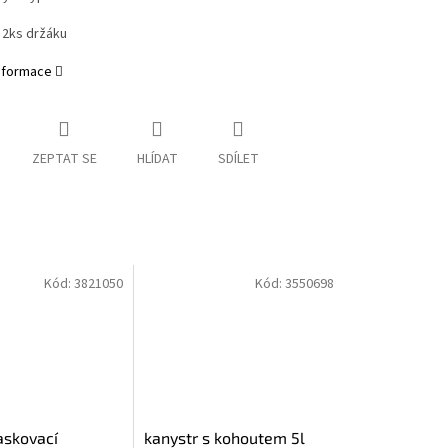
 2ks držáku
informace
ZEPTAT SE
HLÍDAT
SDÍLET
Kód:
3821050
Kód:
3550698
skovací
kanystr s kohoutem 5l