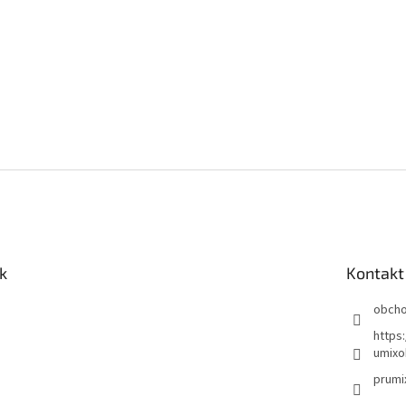
k
Kontakt
obch
https
umixo
prumi